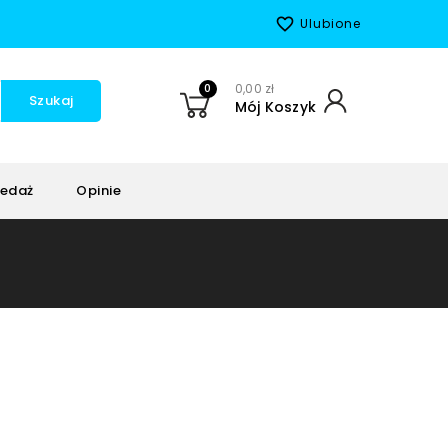
favorite_border
Ulubione
0
0,00 zł
Szukaj
Mój Koszyk
edaż
Opinie