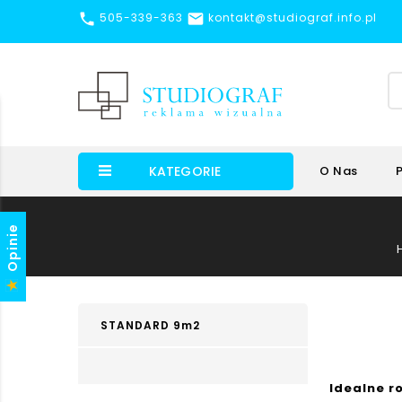


505-339-363
kontakt@studiograf.info.pl
KATEGORIE
O Nas
Opinie
STANDARD 9m2
Idealne r