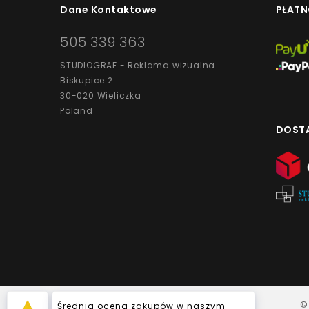
Dane Kontaktowe
PŁATN
505 339 363
STUDIOGRAF - Reklama wizualna
Biskupice 2
30-020 Wieliczka
Poland
DOST
©