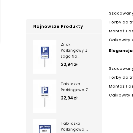
Szacowany
Torby do t
Najnowsze Produkty
Montaż 1 
Całkowity z
Znak
Parkingowy Z
Elegancja
Logo Na...
22,94 zł
Szacowany
Torby do t
Tabliczka
Montaż 1 
Parkingowa Z...
Całkowity z
22,94 zł
Tabliczka
Parkingowa...