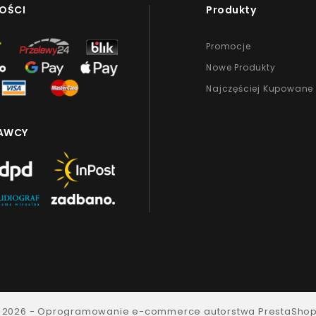
OŚCI
Produkty
Promocje
Nowe Produkty
Najczęściej Kupowane
AWCY
 2026 - Oprogramowanie e-commerce autorstwa PrestaSho