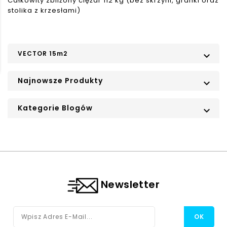
Całkowity zbliżony ciężar 112 kg (bez skrzyni, grafiki oraz
stolika z krzesłami)
VECTOR 15m2

Najnowsze Produkty

Kategorie Blogów

Newsletter