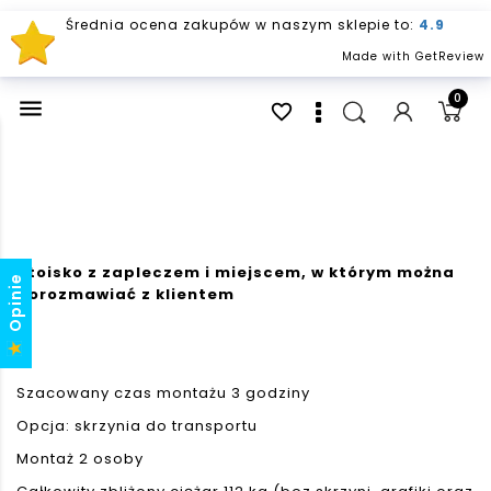
Średnia ocena zakupów w naszym sklepie to:
4.9
Made with GetReview
0

favorite_border
Stoisko z zapleczem i miejscem, w którym można
Opinie
porozmawiać z klientem
Szacowany czas montażu 3 godziny
Opcja: skrzynia do transportu
Montaż 2 osoby