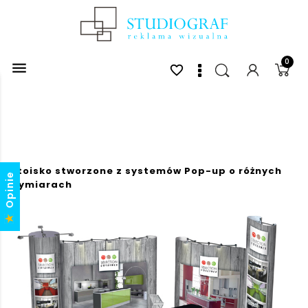
0

favorite_border
Stoisko stworzone z systemów Pop-up o różnych
Opinie
wymiarach