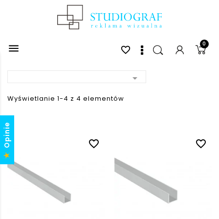
0

favorite_border

Wyświetlanie 1-4 z 4 elementów
Opinie
favorite_border
favorite_border