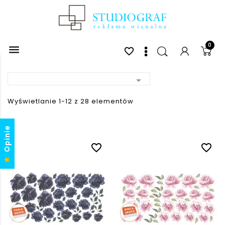
0

favorite_border

Wyświetlanie 1-12 z 28 elementów
Opinie
favorite_border
favorite_border