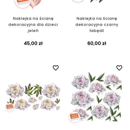
Naklejka na ścianę
Naklejka na ścianę
dekoracyjna dla dzieci
dekoracyjna czarny
jeleń
łabędź
45,00 zł
60,00 zł
favorite_border
favorite_border