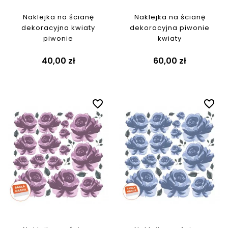
Naklejka na ścianę
Naklejka na ścianę
dekoracyjna kwiaty
dekoracyjna piwonie
piwonie
kwiaty
40,00 zł
60,00 zł
favorite_border
favorite_border