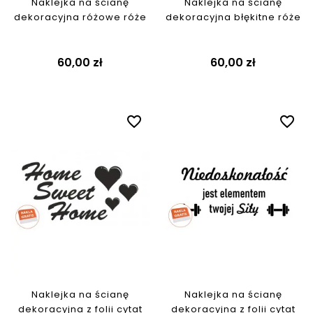
Naklejka na ścianę
Naklejka na ścianę
dekoracyjna różowe róże
dekoracyjna błękitne róże
60,00 zł
60,00 zł
favorite_border
favorite_border
Naklejka na ścianę
Naklejka na ścianę
dekoracyjna z folii cytat
dekoracyjna z folii cytat