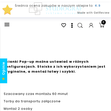
Średnia ocena zakupów w naszym sklepie to:
4.9
Made with GetReview
0

favorite_border
Ścianki Pop-up można ustawiać w różnych
Opinie
konfiguracjach. Stoisko z ich wykorzystaniem jest
oryginalne, a montaż łatwy i szybki.
Szacowany czas montażu 60 minut
Torby do transportu załączone
Montaż 2 osoby