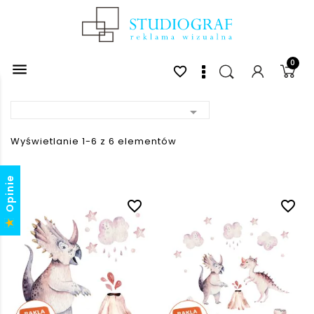
0

favorite_border

Wyświetlanie 1-6 z 6 elementów
Opinie
favorite_border
favorite_border