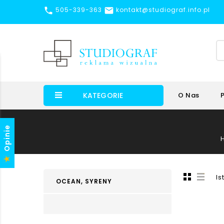


505-339-363
kontakt@studiograf.info.pl
KATEGORIE
O Nas
Opinie
Is
OCEAN, SYRENY