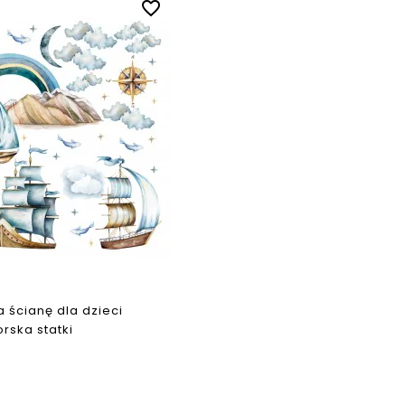
favorite_border
a ścianę dla dzieci
orska statki