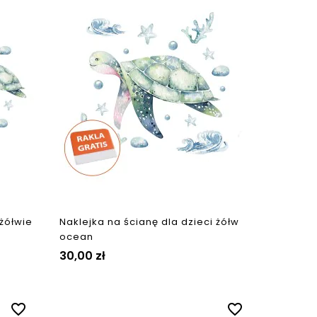
 żółwie
Naklejka na ścianę dla dzieci żółw
ocean
30,00 zł
favorite_border
favorite_border