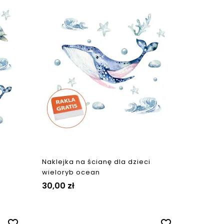
Naklejka na ścianę dla dzieci
wieloryb ocean
30,00 zł
favorite_border
favorite_border