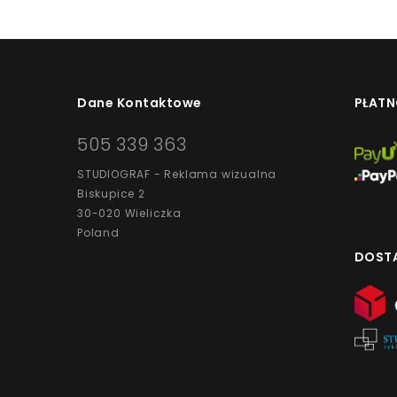
Dane Kontaktowe
PŁATN
505 339 363
STUDIOGRAF - Reklama wizualna
Biskupice 2
30-020 Wieliczka
Poland
DOST