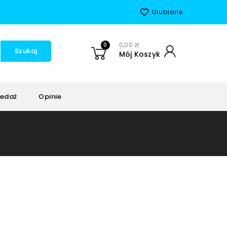
favorite_border
Ulubione
0
0,00 zł
Szukaj
Mój Koszyk
edaż
Opinie