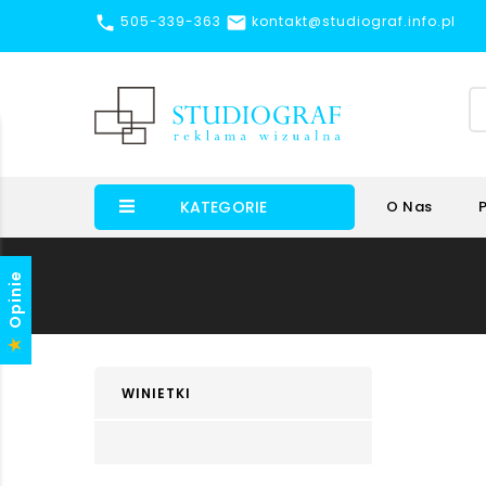


505-339-363
kontakt@studiograf.info.pl
KATEGORIE
O Nas
Opinie
WINIETKI