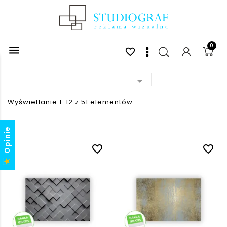
0

favorite_border

Wyświetlanie 1-12 z 51 elementów
Opinie
favorite_border
favorite_border