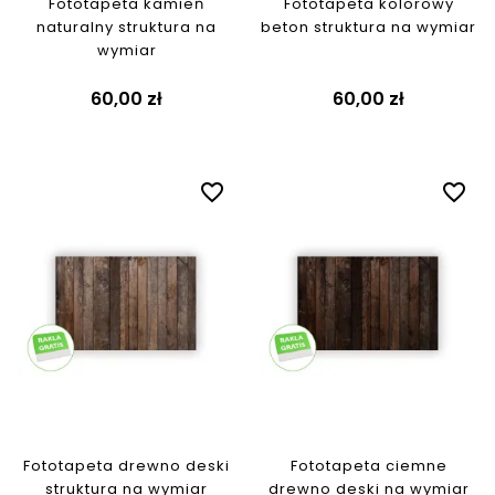
Fototapeta kamień
Fototapeta kolorowy
naturalny struktura na
beton struktura na wymiar
wymiar
60,00 zł
60,00 zł
favorite_border
favorite_border
Fototapeta drewno deski
Fototapeta ciemne
struktura na wymiar
drewno deski na wymiar