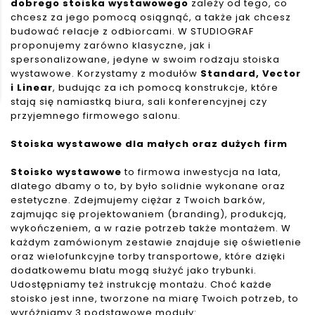
dobrego stoiska wystawowego
zależy od tego, co
chcesz za jego pomocą osiągnąć, a
także jak chcesz
budować relacje z odbiorcami. W STUDIOGRAF
proponujemy zarówno
klasyczne, jak i
spersonalizowane, jedyne w swoim rodzaju stoiska
wystawowe. Korzystamy z
modułów
Standard, Vector
i Linear
, budując za ich pomocą konstrukcje, które
stają się
namiastką biura, sali konferencyjnej czy
przyjemnego firmowego salonu.
Stoiska wystawowe dla małych oraz dużych firm
Stoisko wystawowe
to firmowa inwestycja na lata,
dlatego dbamy o to, by było solidnie
wykonane oraz
estetyczne. Zdejmujemy ciężar z Twoich barków,
zajmując się
projektowaniem (branding), produkcją,
wykończeniem, a w razie potrzeb także montażem.
W
każdym zamówionym zestawie znajduje się oświetlenie
oraz wielofunkcyjne torby
transportowe, które dzięki
dodatkowemu blatu mogą służyć jako trybunki.
Udostępniamy też
instrukcję montażu. Choć każde
stoisko jest inne, tworzone na miarę Twoich potrzeb, to
wyróżniamy 3 podstawowe moduły: