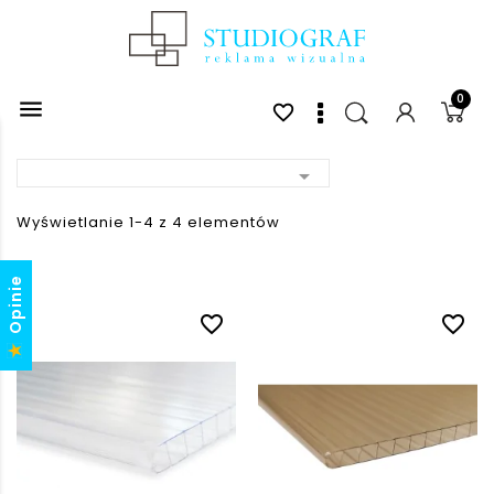
0

favorite_border

Wyświetlanie 1-4 z 4 elementów
Opinie
favorite_border
favorite_border