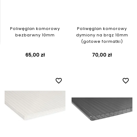
Poliwęglan komorowy
Poliwęglan komorowy
bezbarwny 10mm
dymiony na brąz 10mm
(gotowe formatki)
65,00 zł
70,00 zł
favorite_border
favorite_border