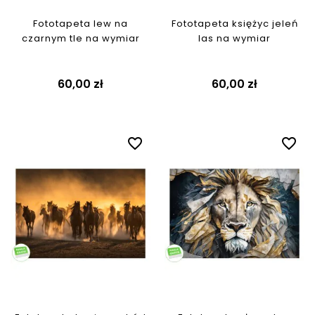
Fototapeta lew na
Fototapeta księżyc jeleń
czarnym tle na wymiar
las na wymiar
60,00 zł
60,00 zł
favorite_border
favorite_border