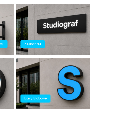
ej
Z Dibondu
Litery Blokowe