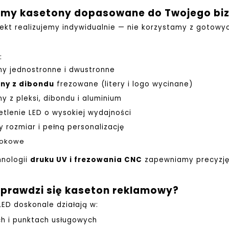
my kasetony dopasowane do Twojego bi
jekt realizujemy indywidualnie — nie korzystamy z gotow
:
ny jednostronne i dwustronne
ny z dibondu
frezowane (litery i logo wycinane)
y z pleksi, dibondu i aluminium
tlenie LED o wysokiej wydajności
 rozmiar i pełną personalizację
blokowe
hnologii
druku UV i frezowania CNC
zapewniamy precyzję 
sprawdzi się kaseton reklamowy?
ED doskonale działają w:
ch i punktach usługowych