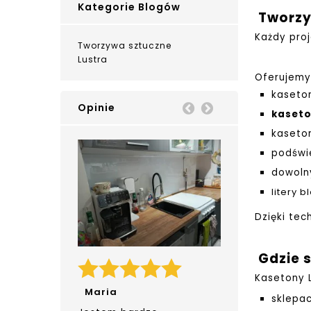
Kategorie Blogów
Tworzy
Każdy pro
Tworzywa sztuczne
Lustra
Oferujemy
kaseto
Opinie
Prev
Next
kaseto
kaseton
podświe
dowolny
litery 
Dzięki tec
Gdzie 
Kasetony L
Maria
sklepa