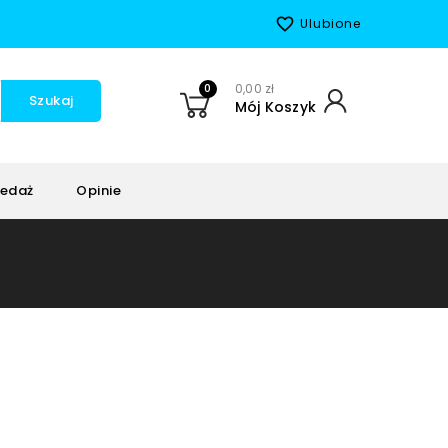
favorite_border
Ulubione
0
0,00 zł
Szukaj
Mój Koszyk
edaż
Opinie