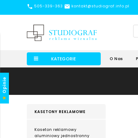


505-339-363
kontakt@studiograf.info.pl
KATEGORIE
O Nas
Opinie
KASETONY REKLAMOWE
Kaseton reklamowy
aluminiowy jednostronny