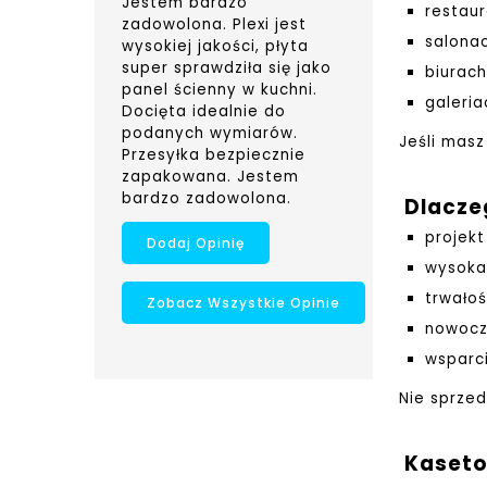
Jestem bardzo
restaur
zadowolona. Plexi jest
salonac
wysokiej jakości, płyta
super sprawdziła się jako
biurach
panel ścienny w kuchni.
galeri
Docięta idealnie do
podanych wymiarów.
Jeśli masz
Przesyłka bezpiecznie
zapakowana. Jestem
bardzo zadowolona.
Dlacze
projek
Dodaj Opinię
wysoka
trwało
Zobacz Wszystkie Opinie
nowocz
wsparci
Nie sprze
Kaseton