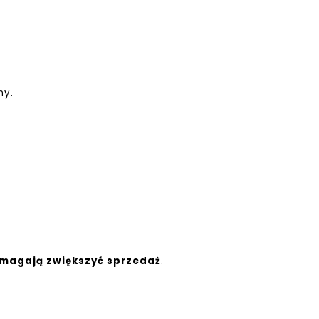
my.
omagają zwiększyć sprzedaż
.