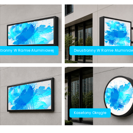
tronny W Ramie Aluminiowej
Dwustronny W Ramie Aluminiow
Kasetony Okrągłe