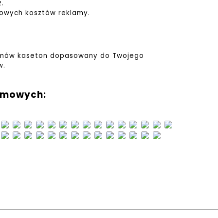
z.
kowych kosztów reklamy.
 zamów kaseton dopasowany do Twojego
w.
lamowych: