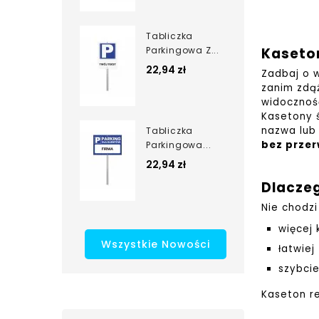
Tabliczka
Parkingowa Z...
Kaseto
22,94 zł
Zadbaj o w
zanim zdą
widoczność
Kasetony ś
nazwa lub 
Tabliczka
bez prze
Parkingowa...
22,94 zł
Dlacze
Nie chodzi
więcej 
Wszystkie Nowości
łatwiej
szybci
Kaseton r