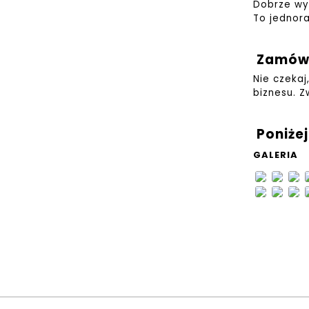
Dobrze wyk
To jednor
Zamów 
Nie czekaj
biznesu.
Z
Poniże
GALERIA