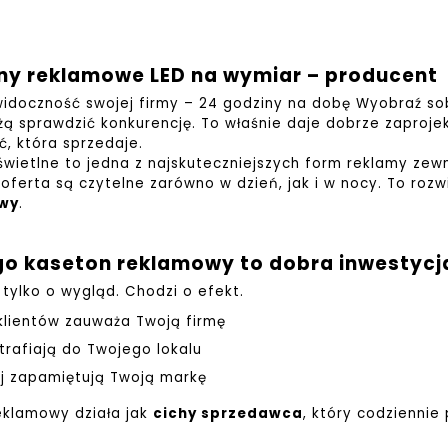
ny reklamowe LED na wymiar – producent
idoczność swojej firmy – 24 godziny na dobę Wyobraź sob
żą sprawdzić konkurencję.
To właśnie daje dobrze zaproj
, która sprzedaje.
wietlne to jedna z najskuteczniejszych form reklamy zew
oferta są czytelne zarówno w dzień, jak i w nocy. To rozw
rwy
.
go kaseton reklamowy to dobra inwestycj
 tylko o wygląd. Chodzi o efekt.
klientów zauważa Twoją firmę
 trafiają do Twojego lokalu
ej zapamiętują Twoją markę
eklamowy działa jak
cichy sprzedawca
, który codziennie