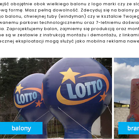
ejść obojętnie obok wielkiego balonu z logo marki czy ze
wą formę. Masz pełną dowolność. Zdecyduj się na balony 
o balonu, chwiejnej tuby (windyman) czy w kształcie Twojeg
anemu parkowi technologicznemu oraz 7-letniemu doświa
ia. Zaprojektujemy balon, zajmiemy się produkcją oraz mo
e są w zestawie z instrukcją montażu i demontażu, z linkam
ecznej eksploatacji mogą służyć jako mobilna reklama nawet 