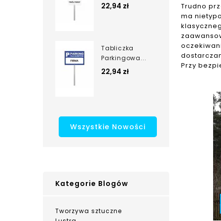
22,94 zł
Trudno prz
ma nietypo
klasyczneg
zaawansow
oczekiwan
Tabliczka
dostarczan
Parkingowa...
Przy bezpi
22,94 zł
Wszystkie Nowości
Kategorie Blogów
Tworzywa sztuczne
Lustra