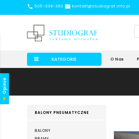


505-339-363
kontakt@studiograf.info.pl
KATEGORIE
O Nas
Opinie
BALONY PNEUMATYCZNE
BALONY
BRAMY