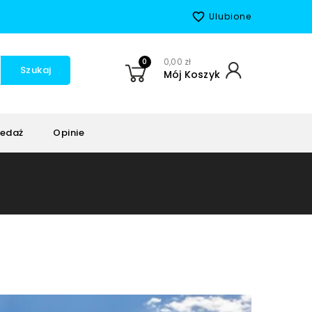
favorite_border
Ulubione
0
0,00 zł
Szukaj
Mój Koszyk
edaż
Opinie