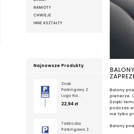
NAMIOTY
CHWIEJE
INNE KSZTAŁTY
Najnowsze Produkty
BALONY
ZAPREZ
Znak
Balony pne
Parkingowy Z
plenerze. 
Logo Na...
Dzięki tem
22,94 zł
podczas ws
nie tylko 
Tabliczka
Balony pne
Parkingowa Z...