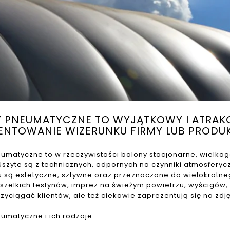
 PNEUMATYCZNE TO WYJĄTKOWY I ATRAK
ENTOWANIE WIZERUNKU FIRMY LUB PRODU
umatyczne to w rzeczywistości balony stacjonarne, wielk
Uszyte są z technicznych, odpornych na czynniki atmosfery
u są estetyczne, sztywne oraz przeznaczone do wielokrotneg
zelkich festynów, imprez na świeżym powietrzu, wyścigów,
przyciągać klientów, ale też ciekawie zaprezentują się na zdj
umatyczne i ich rodzaje