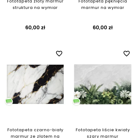
Fototapeta złoty marmur
Fototapeta pęknięcia
struktura na wymiar
marmur na wymiar
60,00 zł
60,00 zł
favorite_border
favorite_border
Fototapeta czarno-biały
Fototapeta liście kwiaty
marmur ze złotem na
szary marmur