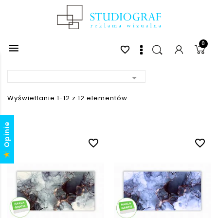
0

favorite_border

Wyświetlanie 1-12 z 12 elementów
Opinie
favorite_border
favorite_border