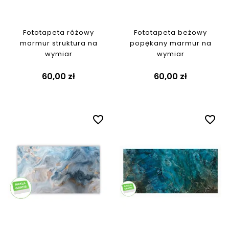
Fototapeta różowy
Fototapeta beżowy
marmur struktura na
popękany marmur na
wymiar
wymiar
60,00 zł
60,00 zł
favorite_border
favorite_border