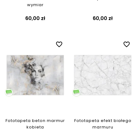
wymiar
60,00 zł
60,00 zł
favorite_border
favorite_border
Fototapeta beton marmur
Fototapeta efekt białego
kobieta
marmuru