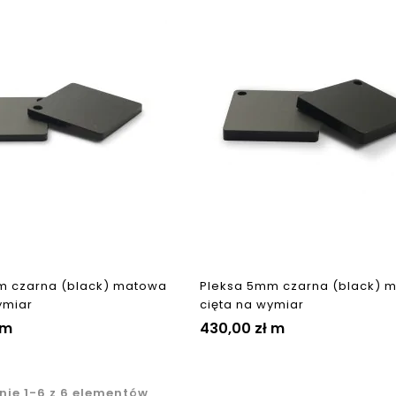
m czarna (black) matowa
Pleksa 5mm czarna (black) 
ymiar
cięta na wymiar
m
430,00 zł
m
nie 1-6 z 6 elementów