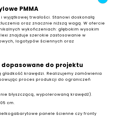
krylowe PMMA
i wyjątkowej trwałości. Stanowi doskonałą
tłuczenia oraz znacznie niższą wagą. W ofercie
nikalnych wykończeniach: głębokim wysokim
lexi znajduje szerokie zastosowanie w
owych, logotypów ściennych oraz
 – dopasowane do projektu
ną gładkość krawędzi. Realizujemy zamówienia
sowując proces produkcji do ograniczeń
ealnie błyszczącą, wypolerowaną krawędź).
305 cm.
wielkogabarytowe panele ścienne czy fronty