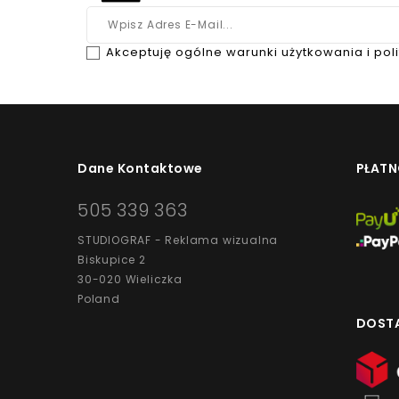
Akceptuję ogólne warunki użytkowania i pol
Dane Kontaktowe
PŁATN
505 339 363
STUDIOGRAF - Reklama wizualna
Biskupice 2
30-020 Wieliczka
Poland
DOST