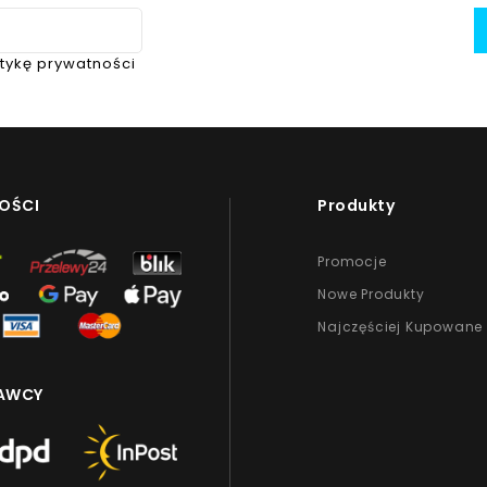
itykę prywatności
OŚCI
Produkty
Promocje
Nowe Produkty
Najczęściej Kupowane
AWCY