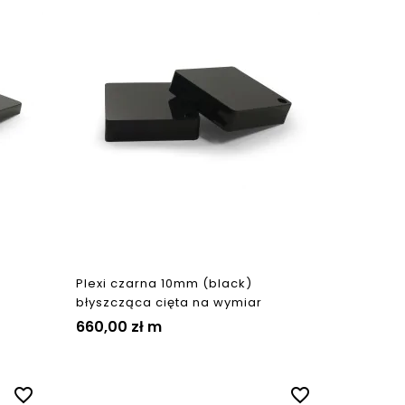
Plexi czarna 10mm (black)
błyszcząca cięta na wymiar
660,00 zł
m
favorite_border
favorite_border