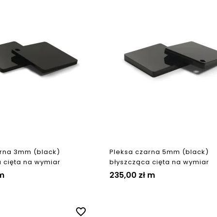
arna 3mm (black)
Pleksa czarna 5mm (black)
 cięta na wymiar
błyszcząca cięta na wymiar
m
235,00 zł
m
favorite_border