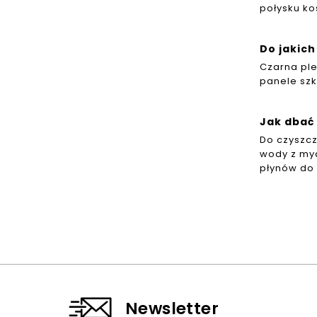
połysku ko
Do jakic
Czarna ple
panele szk
Jak dbać 
Do czyszcz
wody z myd
płynów do 
Newsletter