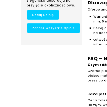
Elegancka dekoracja na
Dlacze
przyjęcie okolicznościowe.
Oferowana 
Dodaj Opinię
Wariant
mm, 5 
Pełną o
Zobacz Wszystkie Opinie
na desz
Łatwośc
informa
FAQ – 
Czym różn
Czarna ple
pleksa mat
przez co d
Jaka jes
Cena zależ
110 zł/m, 