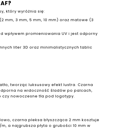
RAF?
, który wyróżnia się:
 (2 mm, 3 mm, 5 mm, 10 mm) oraz matowe (3
pod wpływem promieniowania UV i jest odporny
nych liter 3D oraz minimalistycznych tablic
tło, tworząc luksusowy efekt lustra. Czarna
j odporna na widoczność śladów po palcach,
e czy nowoczesne tła pod logotypy.
adowo, czarna pleksa błyszcząca 2 mm kosztuje
ł/m, a najgrubsza płyta o grubości 10 mm w