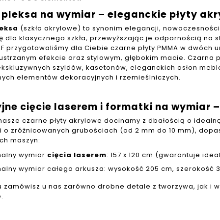
 pleksa na wymiar – eleganckie płyty a
leksa
(szkło akrylowe) to synonim elegancji, nowoczesności 
ę dla klasycznego szkła, przewyższając je odpornością na s
F przygotowaliśmy dla Ciebie czarne płyty PMMA w dwóch u
lustrzanym efekcie oraz stylowym, głębokim macie. Czarna p
ekskluzywnych szyldów, kasetonów, eleganckich osłon mebl
ych elementów dekoracyjnych i rzemieślniczych.
jne cięcie laserem i formatki na wymiar
nasze czarne płyty akrylowe docinamy z dbałością o ideal
ki o zróżnicowanych grubościach (od 2 mm do 10 mm), dopa
ych maszyn:
alny wymiar
cięcia laserem
: 157 x 120 cm (gwarantuje id
alny wymiar całego arkusza: wysokość 205 cm, szerokość 
u zamówisz u nas zarówno drobne detale z tworzywa, jak i 
.