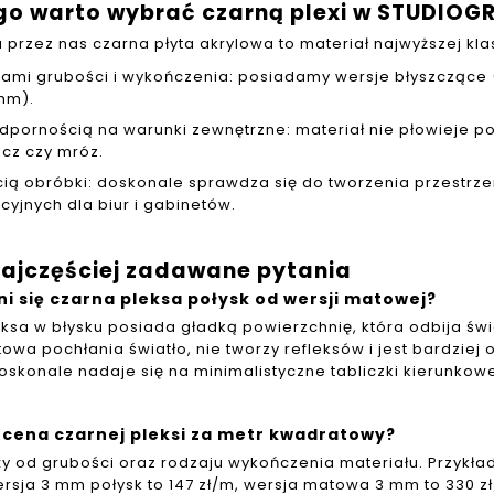
go warto wybrać czarną plexi w STUDIOG
przez nas czarna płyta akrylowa to materiał najwyższej klasy
ami grubości i wykończenia: posiadamy wersje błyszczące
mm).
dpornością na warunki zewnętrzne: materiał nie płowieje 
cz czy mróz.
ią obróbki: doskonale sprawdza się do tworzenia przestrzen
cyjnych dla biur i gabinetów.
Najczęściej zadawane pytania
i się czarna pleksa połysk od wersji matowej?
ksa w błysku posiada gładką powierzchnię, która odbija świa
owa pochłania światło, nie tworzy refleksów i jest bardzie
oskonale nadaje się na minimalistyczne tabliczki kierunkow
t cena czarnej pleksi za metr kwadratowy?
y od grubości oraz rodzaju wykończenia materiału. Przykł
wersja 3 mm połysk to 147 zł/m, wersja matowa 3 mm to 330 z