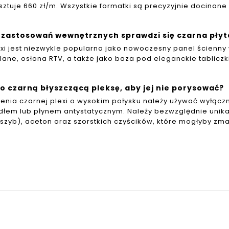
sztuje 660 zł/m. Wszystkie formatki są precyzyjnie docina
h zastosowań wewnętrznych sprawdzi się czarna pły
xi jest niezwykle popularna jako nowoczesny panel ścienny w
lane, osłona RTV, a także jako baza pod eleganckie tabliczki
o czarną błyszczącą pleksę, aby jej nie porysować?
enia czarnej plexi o wysokim połysku należy używać wyłączni
łem lub płynem antystatycznym. Należy bezwzględnie unika
szyb), aceton oraz szorstkich czyścików, które mogłyby zma