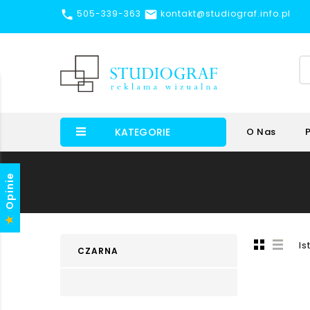


505-339-363
kontakt@studiograf.info.pl
KATEGORIE
O Nas
Opinie
Is
CZARNA