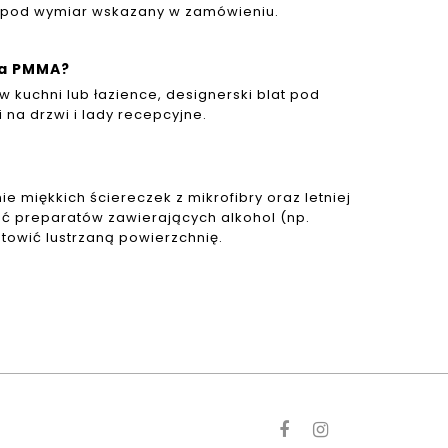
ne pod wymiar wskazany w zamówieniu.
ta PMMA?
 kuchni lub łazience, designerski blat pod
 na drzwi i lady recepcyjne.
e miękkich ściereczek z mikrofibry oraz letniej
ć preparatów zawierających alkohol (np.
towić lustrzaną powierzchnię.