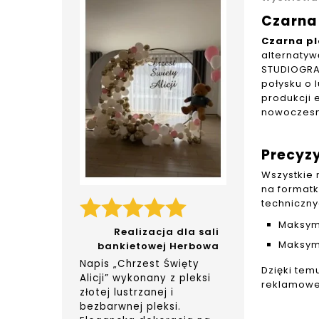
Czarna
Czarna p
alternatyw
STUDIOGRA
połysku o 
produkcji 
nowoczesn
Precyzy
Wszystkie 
na format
techniczn
Maksym
Realizacja dla sali
Maksym
bankietowej Herbowa
Napis „Chrzest Święty
Dzięki tem
Alicji” wykonany z pleksi
reklamowe
złotej lustrzanej i
bezbarwnej pleksi.