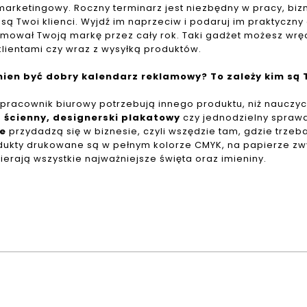
marketingowy. Roczny terminarz jest niezbędny w pracy,
biz
są Twoi klienci. Wyjdź im
naprzeciw i podaruj im praktyczny
mował Twoją markę przez cały rok. Taki gadżet możesz wrę
klientami czy wraz z wysyłką produktów.
nien być dobry kalendarz reklamowy? To zależy kim są T
 pracownik biurowy potrzebują innego produktu, niż nauczyci
 ścienny, designerski plakatowy
czy jednodzielny
sprawd
ne
przydadzą się w biznesie, czyli
wszędzie tam, gdzie trzeb
dukty
drukowane są w pełnym kolorze CMYK, na papierze z
ierają wszystkie najważniejsze święta oraz imieniny.