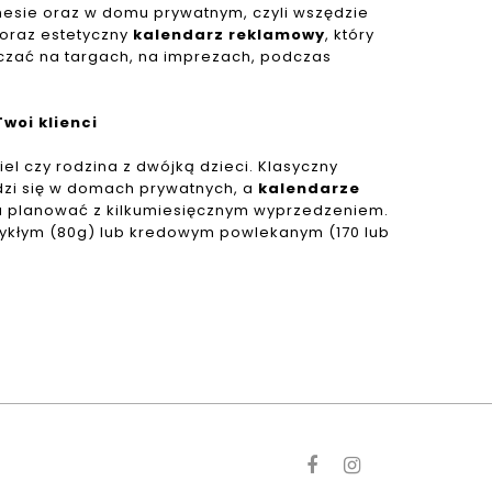
nesie oraz w domu prywatnym, czyli wszędzie
 oraz estetyczny
kalendarz reklamowy
, który
czać na targach, na
imprezach, podczas
woi klienci
el czy rodzina z
dwójką dzieci. Klasyczny
zi się w domach prywatnych, a
kalendarze
a planować z kilkumiesięcznym wyprzedzeniem.
wykłym (80g) lub kredowym
powlekanym (170 lub