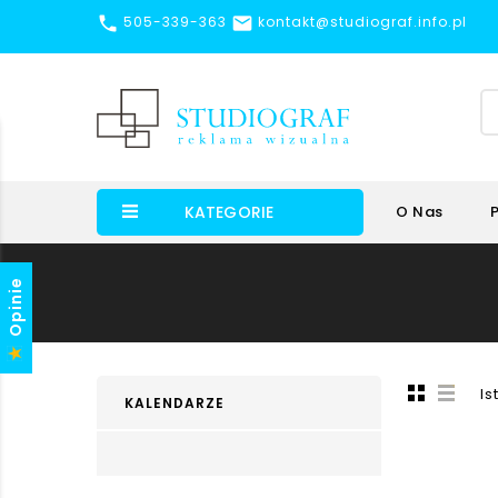


505-339-363
kontakt@studiograf.info.pl
KATEGORIE
O Nas
Opinie
Is
KALENDARZE