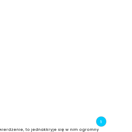
1
wierdzenie, to jednak
kryje się w nim ogromny