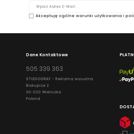
Akceptuję ogólne warunki użytkowania i pol
Dane Kontaktowe
PŁATN
505 339 363
STUDIOGRAF - Reklama wizualna
Biskupice 2
30-020 Wieliczka
Poland
DOST