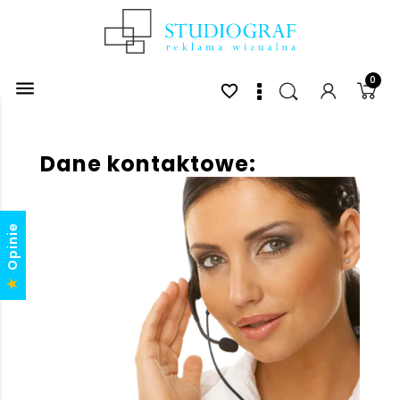
0

favorite_border
Dane kontaktowe:
Opinie