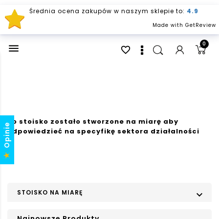
Średnia ocena zakupów w naszym sklepie to:
4.9
Made with GetReview
0

favorite_border
To stoisko zostało stworzone na miarę aby
Opinie
odpowiedzieć na specyfikę sektora działalności
STOISKO NA MIARĘ

Najnowsze Produkty