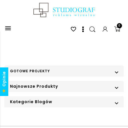
0

favorite_border
GOTOWE PROJEKTY

Opinie
Najnowsze Produkty

Kategorie Blogów
