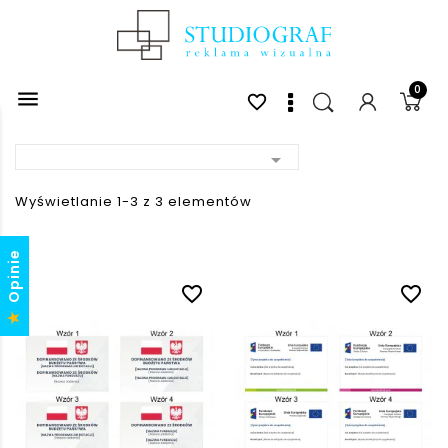
0

favorite_border

Wyświetlanie 1-3 z 3 elementów
Opinie
favorite_border
favorite_border