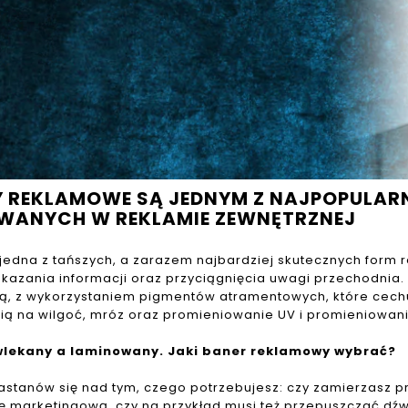
Y REKLAMOWE SĄ JEDNYM Z NAJPOPULAR
WANYCH W REKLAMIE ZEWNĘTRZNEJ
jedna z tańszych, a zarazem najbardziej skutecznych form r
kazania informacji oraz przyciągnięcia uwagi przechodnia
, z wykorzystaniem pigmentów atramentowych, które cechu
ą na wilgoć, mróz oraz promieniowanie UV i promieniowanie
lekany a laminowany. Jaki baner reklamowy wybrać?
astanów się nad tym, czego potrzebujesz: czy zamierzasz 
lę marketingową, czy na przykład musi też przepuszczać dź