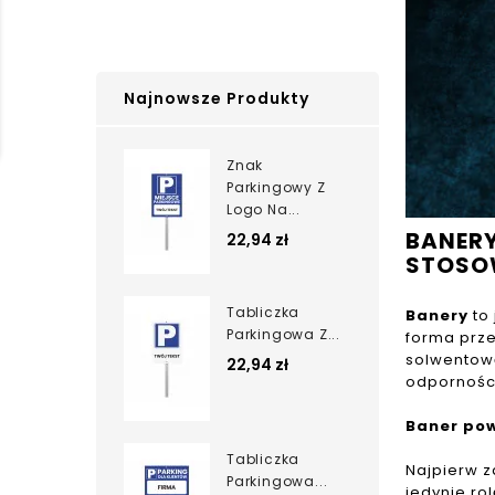
Najnowsze Produkty
Znak
Parkingowy Z
Logo Na...
BANER
22,94 zł
STOSO
Tabliczka
Banery
to 
Parkingowa Z...
forma prze
solwentową
22,94 zł
odporności
Baner pow
Tabliczka
Najpierw z
Parkingowa...
jedynie ro