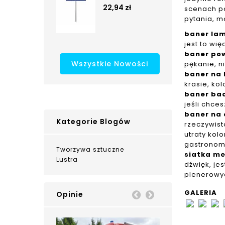
22,94 zł
scenach po
pytania, m
baner la
jest to wi
baner po
Wszystkie Nowości
pękanie, n
baner na 
krasie, ko
baner bac
jeśli chce
baner na
Kategorie Blogów
rzeczywist
utraty kol
gastronom
Tworzywa sztuczne
siatka m
Lustra
dźwięk, je
plenerowy
GALERIA
Opinie
Prev
Next