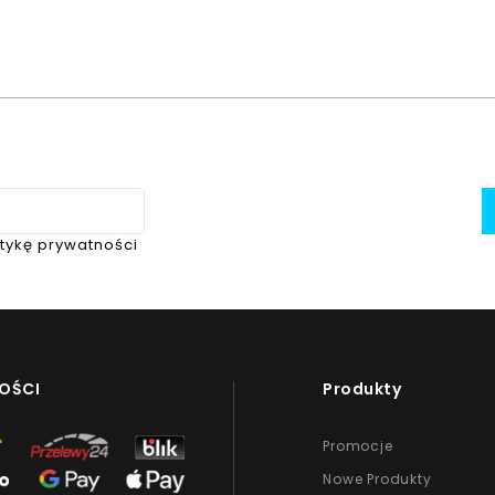
itykę prywatności
OŚCI
Produkty
Promocje
Nowe Produkty