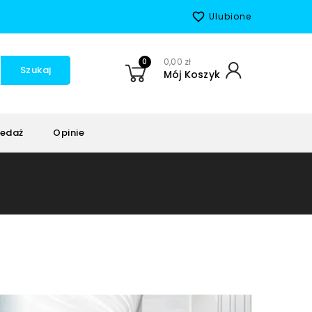
favorite_border
Ulubione
0
0,00 zł
Szukaj
Mój Koszyk
edaż
Opinie