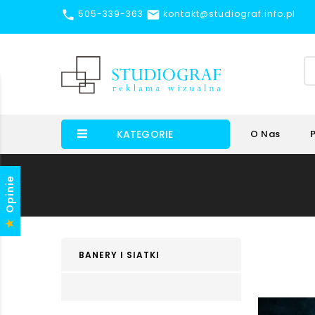


505-339-363
kontakt@studiograf.info.pl
KATEGORIE
O Nas
Opinie
BANERY I SIATKI