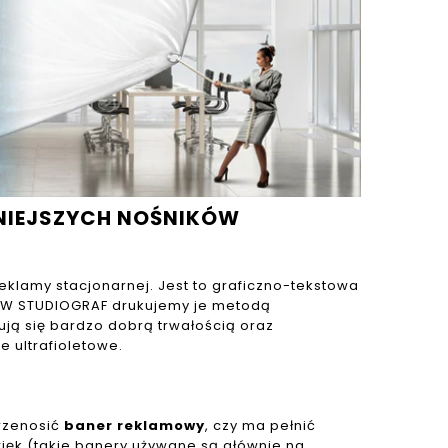
NIEJSZYCH NOŚNIKÓW
eklamy stacjonarnej. Jest to graficzno-tekstowa
. W STUDIOGRAF drukujemy je metodą
ją się bardzo dobrą trwałością oraz
 ultrafioletowe.
przenosić
baner
reklamowy
, czy ma pełnić
więk (takie banery używane są głównie na