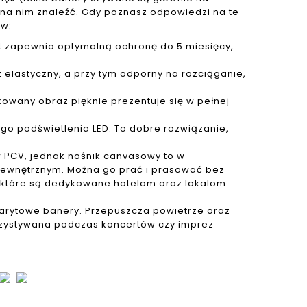
 na nim znaleźć. Gdy poznasz odpowiedzi na te
ów:
t zapewnia optymalną ochronę do 5 miesięcy,
cz elastyczny, a przy tym odporny na rozciąganie,
kowany obraz pięknie prezentuje się w pełnej
 podświetlenia LED. To dobre rozwiązanie,
 PCV, jednak nośnik canvasowy to w
 wewnętrznym. Można go prać i prasować bez
, które są dedykowane hotelom oraz lokalom
gabarytowe banery. Przepuszcza powietrze oraz
korzystywana podczas koncertów czy imprez