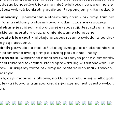
dczas koncertów), jaką ma mieć wielkość i co powinno się
ożesz wybrać konkretny podkład. Proponujemy kilka rodzaj
minowany
- powszechnie stosowany nośnik reklamy. Lamina
ęc forma reklamy o stosunkowo krótkim czasie ekspozycji.
wlekany
jest idealny do długiej ekspozycji. Jest sztywny, le
iskie temperatury oraz promieniowanie słoneczne.
bazie blackout
- blokuje przepuszczanie światła, więc dru
lory są nasycone.
k-lit
pozwala na montaż ekologicznego oraz ekonomicznego
sz promować swoją firmę o każdej porze dnia i nocy.
 canvasie
. Większość banerów tworzonych jest z elementów
ości reklama tekstylna, która sprawdzi się w zastosowaniu
orów. Drukujemy także reklamy na materiałach markizowych
icznym.
esh
, czyli materiał siatkowy, na którym drukuje się wielko
st lekka i łatwa w transporcie, dzięki czemu jest często wy
ch.