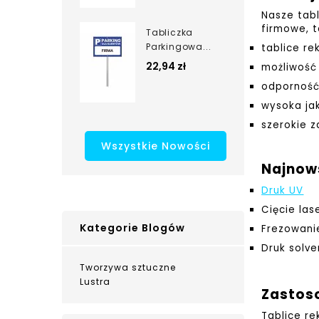
Nasze tab
firmowe, t
Tabliczka
Parkingowa...
tablice r
22,94 zł
możliwość
odporność
wysoka jak
szerokie 
Wszystkie Nowości
Najnow
Druk UV
Cięcie la
Kategorie Blogów
Frezowan
Druk solv
Tworzywa sztuczne
Lustra
Zastos
Tablice re