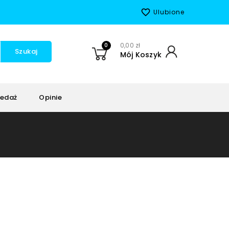
favorite_border
Ulubione
0
0,00 zł
Szukaj
Mój Koszyk
edaż
Opinie