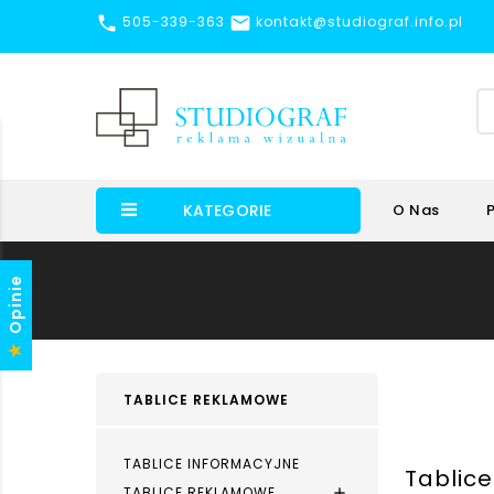


505-339-363
kontakt@studiograf.info.pl
KATEGORIE
O Nas
Opinie
TABLICE REKLAMOWE
TABLICE INFORMACYJNE
Tablic
TABLICE REKLAMOWE
