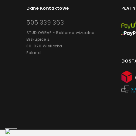
Dane Kontaktowe
PŁATN
505 339 363
STUDIOGRAF - Reklama wizualna
Biskupice 2
30-020 Wieliczka
Poland
DOST