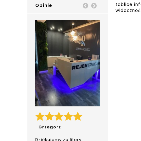
tablice in
Opinie
Prev
Next
widocznośc
Grzegorz
Dziękujemy za litery