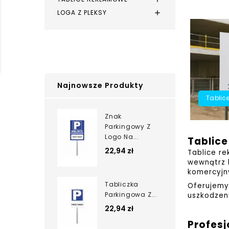
LOGA Z PLEKSY

Najnowsze Produkty
Tablic
Znak
Parkingowy Z
Logo Na...
Tablic
22,94 zł
Tablice re
wewnątrz 
komercyjn
Tabliczka
Oferujemy
Parkingowa Z...
uszkodzeni
22,94 zł
Profesj