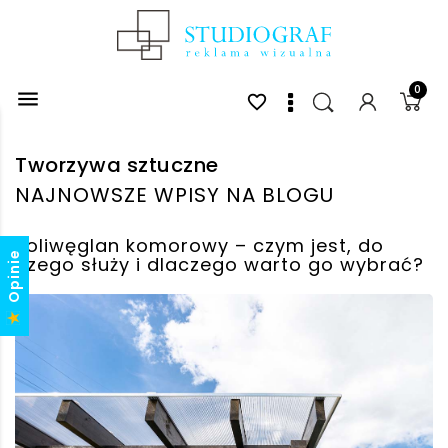
0

favorite_border
Tworzywa sztuczne
NAJNOWSZE WPISY NA BLOGU
Poliwęglan komorowy – czym jest, do
Opinie
czego służy i dlaczego warto go wybrać?