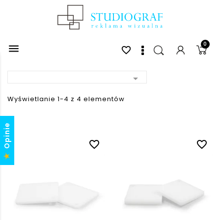
0

favorite_border

Wyświetlanie 1-4 z 4 elementów
Opinie
favorite_border
favorite_border