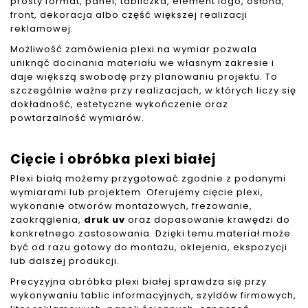
prosty format, panel, tabliczka, element logo, osłona,
front, dekoracja albo część większej realizacji
reklamowej.
Możliwość zamówienia plexi na wymiar pozwala
uniknąć docinania materiału we własnym zakresie i
daje większą swobodę przy planowaniu projektu. To
szczególnie ważne przy realizacjach, w których liczy się
dokładność, estetyczne wykończenie oraz
powtarzalność wymiarów.
Cięcie i obróbka plexi białej
Plexi białą możemy przygotować zgodnie z podanymi
wymiarami lub projektem. Oferujemy cięcie plexi,
wykonanie otworów montażowych, frezowanie,
zaokrąglenia,
druk uv
oraz dopasowanie krawędzi do
konkretnego zastosowania. Dzięki temu materiał może
być od razu gotowy do montażu, oklejenia, ekspozycji
lub dalszej produkcji.
Precyzyjna obróbka plexi białej sprawdza się przy
wykonywaniu tablic informacyjnych, szyldów firmowych,