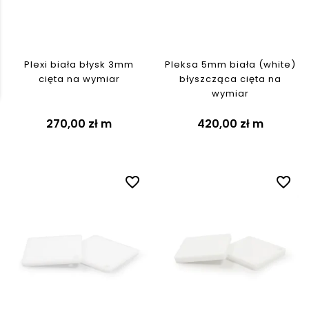
Plexi biała błysk 3mm
Pleksa 5mm biała (white)
cięta na wymiar
błyszcząca cięta na
wymiar
270,00 zł
m
420,00 zł
m
favorite_border
favorite_border