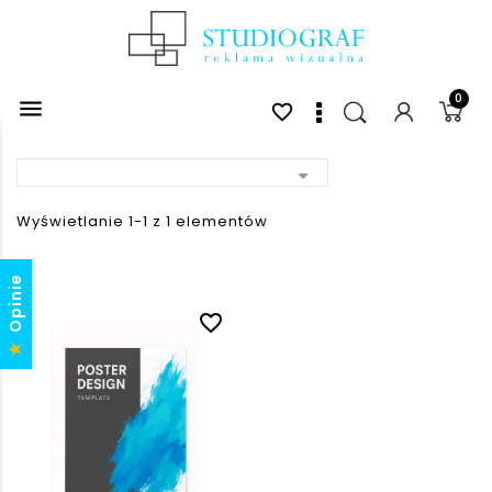
0

favorite_border

Wyświetlanie 1-1 z 1 elementów
Opinie
favorite_border