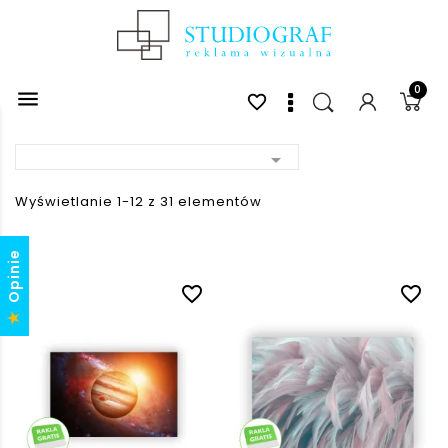
0

favorite_border

Wyświetlanie 1-12 z 31 elementów
Opinie
favorite_border
favorite_border