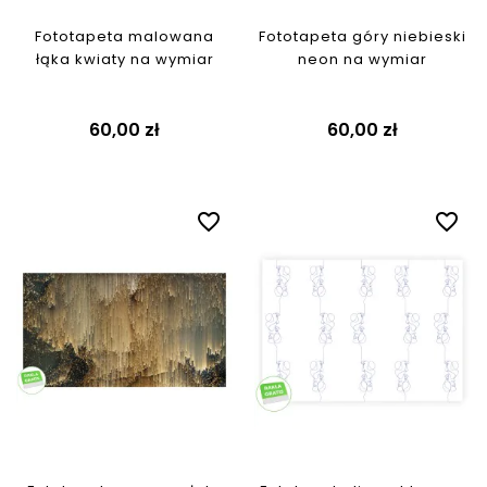
Fototapeta malowana
Fototapeta góry niebieski
łąka kwiaty na wymiar
neon na wymiar
60,00 zł
60,00 zł
favorite_border
favorite_border