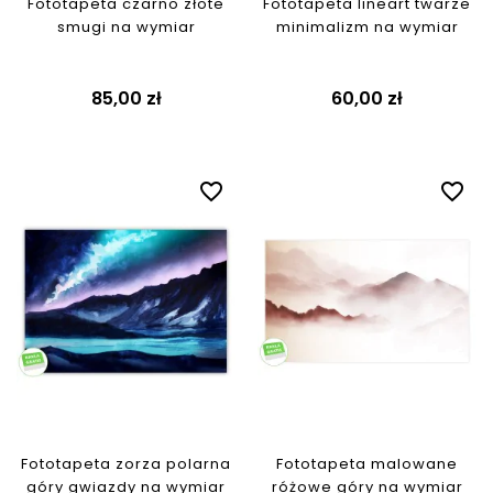
Fototapeta czarno złote
Fototapeta lineart twarze
smugi na wymiar
minimalizm na wymiar
85,00 zł
60,00 zł
favorite_border
favorite_border
Fototapeta zorza polarna
Fototapeta malowane
góry gwiazdy na wymiar
różowe góry na wymiar