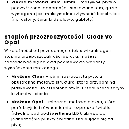
Pleksa mrożona 6mm
i
8mm
– masywne płyty o
podwyższonej odporności, stosowane tam, gdzie
wymagana jest maksymalna sztywność konstrukcji
(np. osłony, ścianki działowe, gabloty).
Stopień przezroczystości: Clear vs
Opal
W zależności od pożądanego efektu wizualnego i
stopnia przepuszczalności światła, możesz
zdecydować się na dwa podstawowe warianty
wykończenia mrożonego:
Mrożona Clear
– półprzezroczysta płyta z
obustronną matową strukturą, która przypomina
piaskowane lub szronione szkło. Przepuszcza zarysy
kształtów i cienie.
Mrożona Opal
– mleczno-matowa pleksa, która
perfekcyjnie i równomiernie rozprasza światło
(idealna pod podświetlenia LED), ukrywając
jednocześnie punkty świetlne znajdujące się za
płytą.