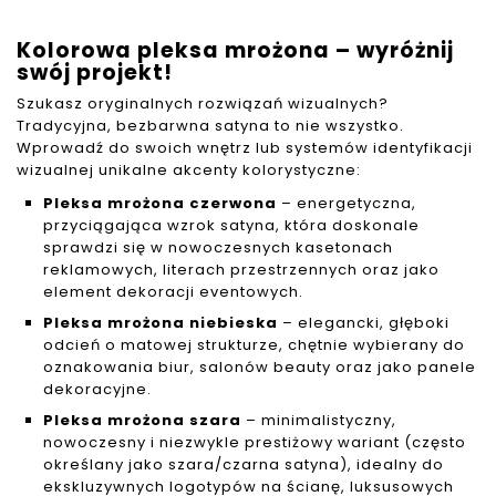
Kolorowa pleksa mrożona – wyróżnij
swój projekt!
Szukasz oryginalnych rozwiązań wizualnych?
Tradycyjna, bezbarwna satyna to nie wszystko.
Wprowadź do swoich wnętrz lub systemów identyfikacji
wizualnej unikalne akcenty kolorystyczne:
Pleksa mrożona czerwona
– energetyczna,
przyciągająca wzrok satyna, która doskonale
sprawdzi się w nowoczesnych kasetonach
reklamowych, literach przestrzennych oraz jako
element dekoracji eventowych.
Pleksa mrożona niebieska
– elegancki, głęboki
odcień o matowej strukturze, chętnie wybierany do
oznakowania biur, salonów beauty oraz jako panele
dekoracyjne.
Pleksa mrożona szara
– minimalistyczny,
nowoczesny i niezwykle prestiżowy wariant (często
określany jako szara/czarna satyna), idealny do
ekskluzywnych logotypów na ścianę, luksusowych