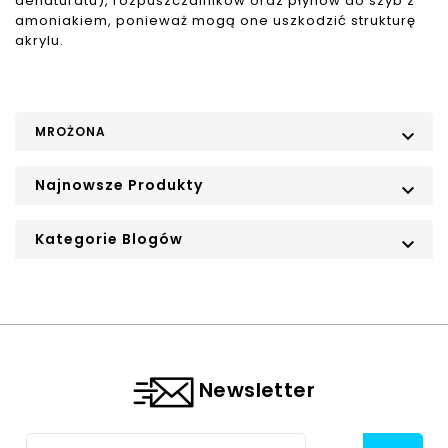
denaturatu), rozpuszczalników oraz płynów do szyb z
amoniakiem, ponieważ mogą one uszkodzić strukturę
akrylu.
MROŻONA

Najnowsze Produkty

Kategorie Blogów

Newsletter