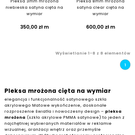
Pleksa 3mm mrożona
Pleksa 8mm mrożona
niebieska satyna cięta na
satyna clear cięta na
wymiar
wymiar
350,00 zł
m
600,00 zł
m
Wyświetlanie 1-8 z 8 elementów
1
Pleksa mrożona cięta na wymiar
elegancja i funkcjonalność satynowego szkła
akrylowego Matowe wykończenie, doskonałe
rozproszenie światła i nowoczesny design –
pleksa
mrożona
(szkło akrylowe PMMA satynowe) to jeden z
najchętniej wybieranych materiałów w reklamie
wizualnej, aranżacji wnętrz oraz przemyśle