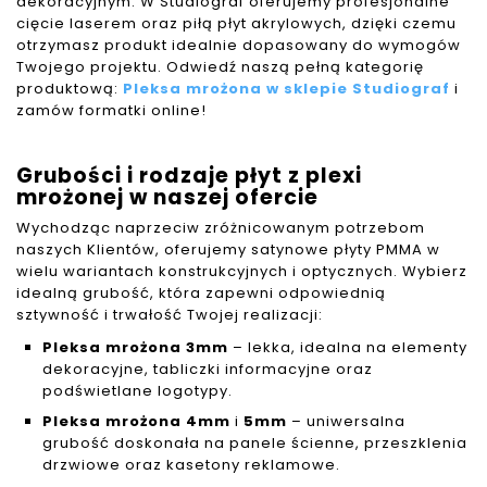
dekoracyjnym. W Studiograf oferujemy profesjonalne
cięcie laserem oraz piłą płyt akrylowych, dzięki czemu
otrzymasz produkt idealnie dopasowany do wymogów
Twojego projektu. Odwiedź naszą pełną kategorię
produktową:
Pleksa mrożona w sklepie Studiograf
i
zamów formatki online!
Grubości i rodzaje płyt z plexi
mrożonej w naszej ofercie
Wychodząc naprzeciw zróżnicowanym potrzebom
naszych Klientów, oferujemy satynowe płyty PMMA w
wielu wariantach konstrukcyjnych i optycznych. Wybierz
idealną grubość, która zapewni odpowiednią
sztywność i trwałość Twojej realizacji:
Pleksa mrożona 3mm
– lekka, idealna na elementy
dekoracyjne, tabliczki informacyjne oraz
podświetlane logotypy.
Pleksa mrożona 4mm
i
5mm
– uniwersalna
grubość doskonała na panele ścienne, przeszklenia
drzwiowe oraz kasetony reklamowe.