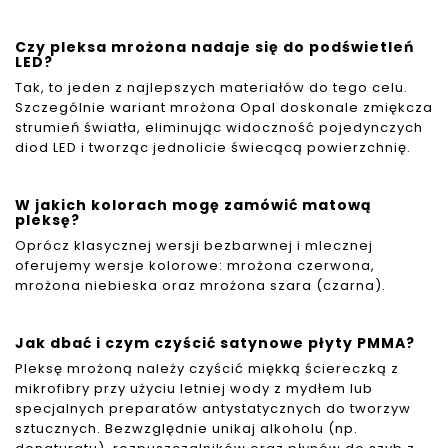
Czy pleksa mrożona nadaje się do podświetleń
LED?
Tak, to jeden z najlepszych materiałów do tego celu.
Szczególnie wariant mrożona Opal doskonale zmiękcza
strumień światła, eliminując widoczność pojedynczych
diod LED i tworząc jednolicie świecącą powierzchnię.
W jakich kolorach mogę zamówić matową
pleksę?
Oprócz klasycznej wersji bezbarwnej i mlecznej
oferujemy wersje kolorowe: mrożona czerwona,
mrożona niebieska oraz mrożona szara (czarna).
Jak dbać i czym czyścić satynowe płyty PMMA?
Pleksę mrożoną należy czyścić miękką ściereczką z
mikrofibry przy użyciu letniej wody z mydłem lub
specjalnych preparatów antystatycznych do tworzyw
sztucznych. Bezwzględnie unikaj alkoholu (np.