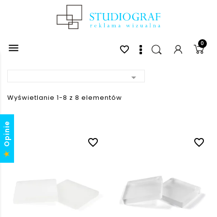
0

favorite_border

Wyświetlanie 1-8 z 8 elementów
Opinie
favorite_border
favorite_border