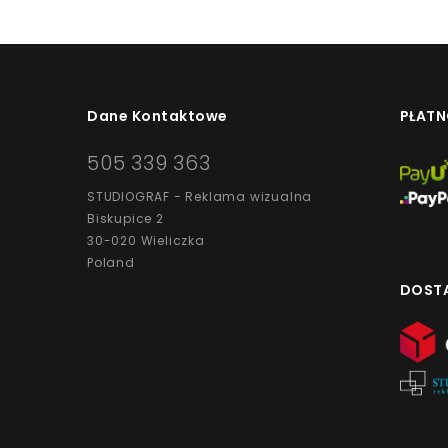
Dane Kontaktowe
PŁATN
505 339 363
STUDIOGRAF - Reklama wizualna
Biskupice 2
30-020 Wieliczka
Poland
DOST