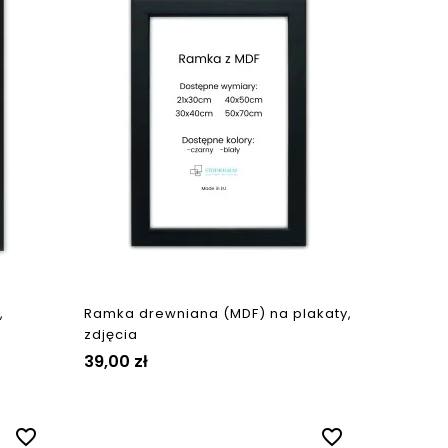
,
Ramka drewniana (MDF) na plakaty,
zdjęcia
39,00 zł
favorite_border
favorite_border