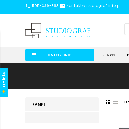


505-339-363
kontakt@studiograf.info.pl
KATEGORIE
O Nas
Opinie
Is
RAMKI