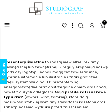
0

favorite_border
Prezentery świetlne
to rodzaj niewielkiej reklamy
Opinie
wewnętrznej lub zewnętrznej. Z reguły eksponują nazwę
marki czy logotyp, jednak mogą też zawierać inne,
wybrane informacje lub ilustracje i znaki graficzne.
Dzięki systemowi diod LED prezentery są
energooszczędne oraz dostrzegalne dniem oraz nocą,
nawet z dużych odległości. Mają
profile zatrzaskowe
typu
OWZ
(otwórz, włóż, zamknij), które dają
możliwość szybkiej wymiany zawartości kasetonu oraz
zabezpieczenia wydruku przed zniszczeniem.