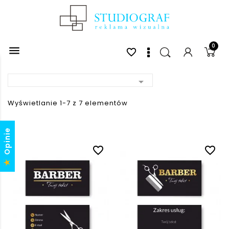
0

favorite_border

Wyświetlanie 1-7 z 7 elementów
Opinie
favorite_border
favorite_border