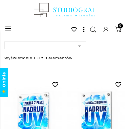
0

favorite_border

Wyświetlanie 1-3 z 3 elementów
Opinie
favorite_border
favorite_border