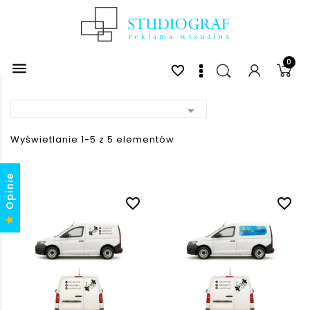
0

favorite_border

Wyświetlanie 1-5 z 5 elementów
Opinie
favorite_border
favorite_border