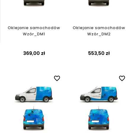
Oklejanie samochodów
Oklejanie samochodów
Wzór_DM1
Wzór_DM2
369,00 zł
553,50 zł
favorite_border
favorite_border