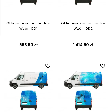
Oklejanie samochodów
Oklejanie samochodów
Wzór_DD1
Wzór_DD2
553,50 zł
1 414,50 zł
favorite_border
favorite_border