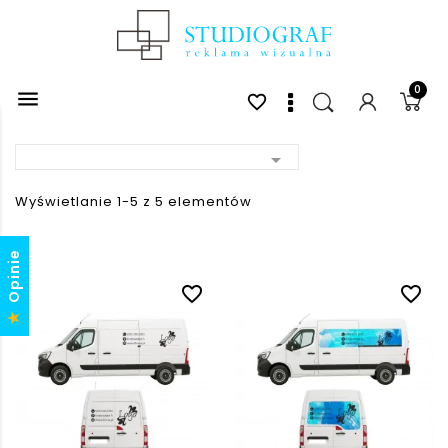
0

favorite_border

Wyświetlanie 1-5 z 5 elementów
Opinie
favorite_border
favorite_border