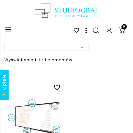
0

favorite_border

Wyświetlanie 1-1 z 1 elementów
Opinie
favorite_border