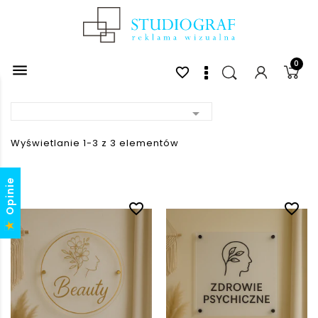
0

favorite_border

Wyświetlanie 1-3 z 3 elementów
Opinie
favorite_border
favorite_border