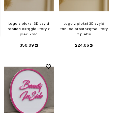
Logo z pleksi 3D szyld
Logo z pleksi 3D szyld
tablica okrągła litery z
tablica prostokątna litery
plexi koło
z pleksi
350,09 zł
224,06 zł
favorite_border