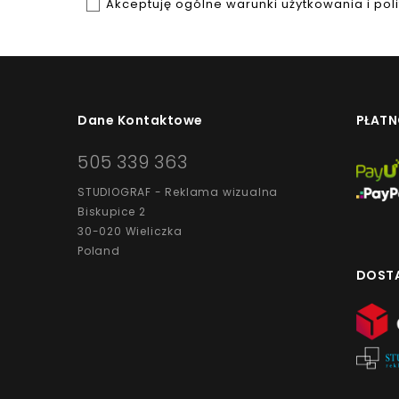
Akceptuję ogólne warunki użytkowania i pol
Dane Kontaktowe
PŁATN
505 339 363
STUDIOGRAF - Reklama wizualna
Biskupice 2
30-020 Wieliczka
Poland
DOST