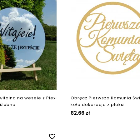
witalna na wesele z Plexi
Obręcz Pierwsza Komunia Św
 ślubne
koło dekoracja z pleksi
82,66 zł
favorite_border