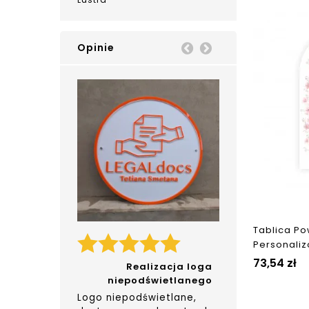
Opinie
Prev
Next
Tablica Po
Personaliz
73,54 zł
Realizacja loga
niepodświetlanego
Logo niepodświetlane,