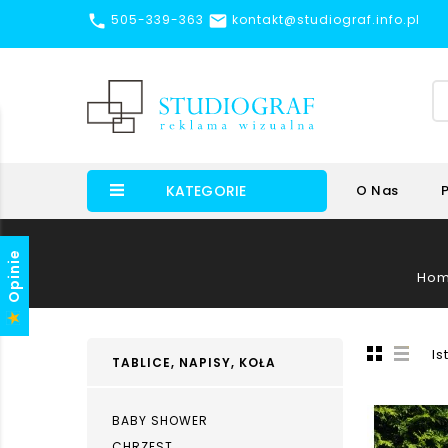


505-339-363
kontakt@studiograf.info.pl
KATEGORIE
O Nas
Opinie
Ho
Is
TABLICE, NAPISY, KOŁA
BABY SHOWER
CHRZEST