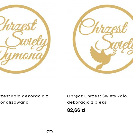
zest koło dekoracja z
Obręcz Chrzest Święty koło
rsonalizowana
dekoracja z pleksi
82,66 zł
favorite_border