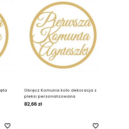
ięta
Obręcz Komunia koło dekoracja z
pleksi personalizowana
82,66 zł
favorite_border
favorite_border