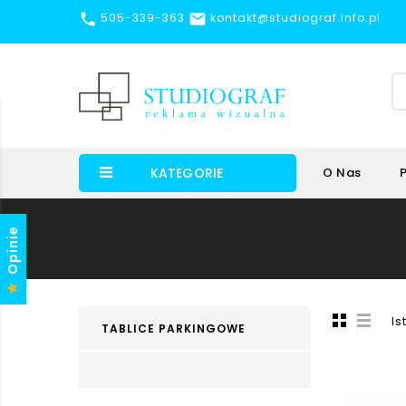


505-339-363
kontakt@studiograf.info.pl
KATEGORIE
O Nas
Opinie
Is
TABLICE PARKINGOWE