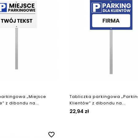
parkingowa „Miejsce
Tabliczka parkingowa „Parkin
” z dibondu na...
Klientów” z dibondu na...
22,94 zł
favorite_border