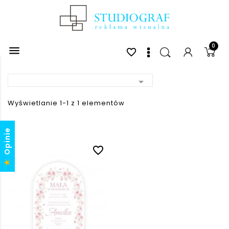
0

favorite_border

Wyświetlanie 1-1 z 1 elementów
Opinie
favorite_border