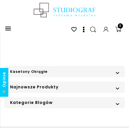
0

favorite_border
Kasetony Okrągłe

Opinie
Najnowsze Produkty

Kategorie Blogów
