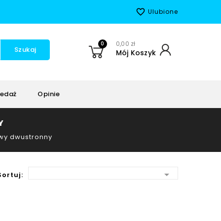
favorite_border
Ulubione
0
0,00 zł
Szukaj
Mój Koszyk
edaż
Opinie
Y
wy dwustronny

Sortuj: