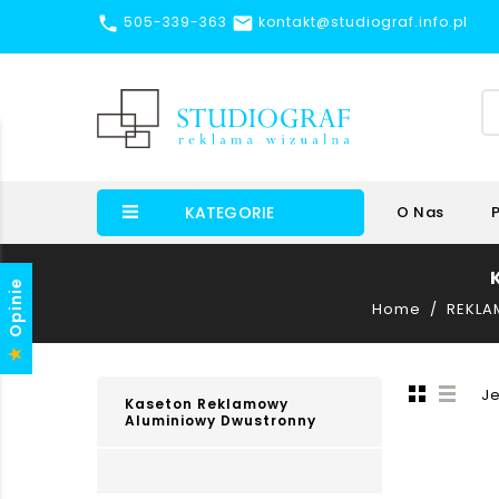


505-339-363
kontakt@studiograf.info.pl
KATEGORIE
O Nas
Opinie
Home
REKLA
Je
Kaseton Reklamowy
Aluminiowy Dwustronny