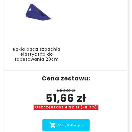
Rakla paca szpachla
elastyczna do
tapetowania 28cm
Cena zestawu:
56,58 zł
51,66 zł
Oszczędzasz 4,92 zł (-8.7%)

Dodaj Do Koszyka