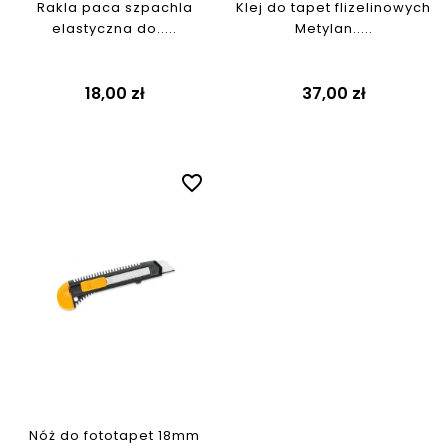
Rakla paca szpachla
Klej do tapet flizelinowych
elastyczna do.....
Metylan.....
Cena
Cena
18,00 zł
37,00 zł
favorite_border
Nóż do fototapet 18mm