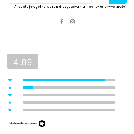
Akceptuję ogólne warunki użytkowania i politykę prywatności
Ocena sklepu
Opinie, z których została wyliczona
średnia, są wystawione przez
4.89
zweryfikowanych klientów, którzy
dokonali zakupu w sklepie.
5
(8)
4
(1)
3
(0)
2
(0)
1
(0)