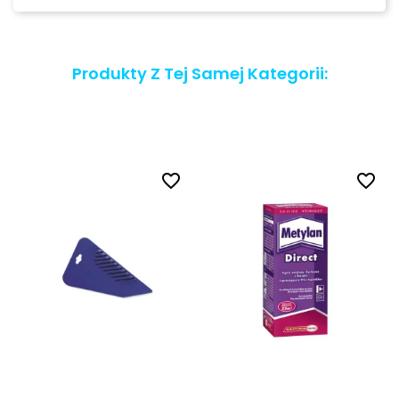
Produkty Z Tej Samej Kategorii:
favorite_border
favorite_border