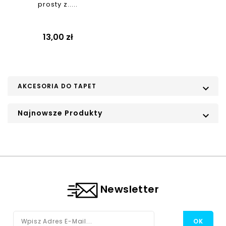
prosty z.....
Cena
13,00 zł
AKCESORIA DO TAPET

Najnowsze Produkty

Newsletter