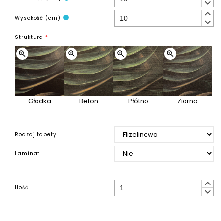
keyboard_arrow_down
keyboard_arrow_up
Wysokość (cm)
info
keyboard_arrow_down
Struktura
*
zoom_in
zoom_in
zoom_in
zoom_in
Gładka
Beton
Płótno
Ziarno
Rodzaj tapety
Laminat
keyboard_arrow_up
Ilość
keyboard_arrow_down