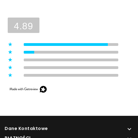
Ocena sklepu
Opinie, z których została wyliczona
średnia, są wystawione przez
4.89
zweryfikowanych klientów, którzy
dokonali zakupu w sklepie.
5
(8)
4
(1)
3
(0)
2
(0)
1
(0)
Dane Kontaktowe

PŁATNOŚCI