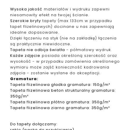
Wysoka jakość
materiałów i wydruku zapewni
niesamowity efekt na twojej ścianie.
Szerokie bryty
tapety (max 133cm w przypadku
tapet f
lizelinowych
) docinane u nas zapewniają
idealne dopasowanie.
Dzięki łączeniu na styk (nie na zakładkę) łączenia
są praktycznie niewidoczne.
Tapeta nie odbija światła
- półmatowy wydruk.
Każde zdjęcie
posiada określoną szerokość oraz
wysokość - w przypadku zamówienia określonego
wymiaru może zajść konieczność kadrowania
zdjęcia - zostanie wysłane do akceptacji.
Gramatura
:
Tapeta
f
lizelinowa
gładka gramatura: 150g/m²
Tapeta
f
lizelinowa
beton strukturalny gramatura:
350g/m²
Tapeta
f
lizelinowa
płótno gramatura: 350g/m²
Tapeta
f
lizelinowa
ziarno gramatura: 350g/m²
Do tapety dołączamy:
rakle (packę do przyklejania)