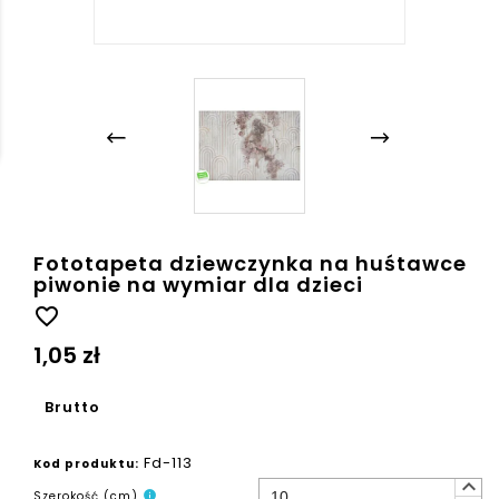
Fototapeta dziewczynka na huśtawce
piwonie na wymiar dla dzieci
favorite_border
1,05 zł
Brutto
Fd-113
Kod produktu:
keyboard_arrow_up
Szerokość (cm)
info