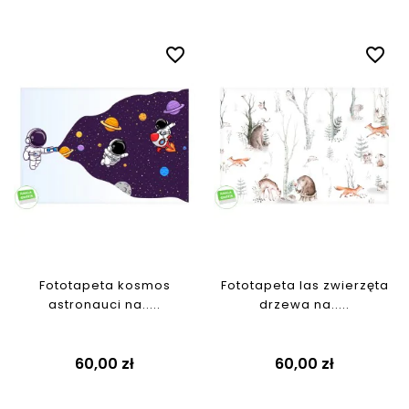
favorite_border
favorite_border
Fototapeta kosmos
Fototapeta las zwierzęta
astronauci na.....
drzewa na.....
Cena
Cena
60,00 zł
60,00 zł