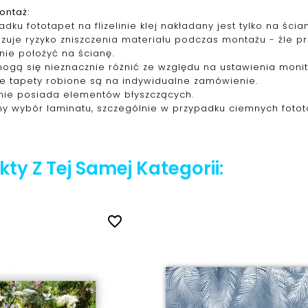
ontaż:
dku fototapet na flizelinie klej nakładany jest tylko na śc
izuje ryzyko zniszczenia materiału podczas montażu - źle 
nie położyć na ścianę.
mogą się nieznacznie różnić ze względu na ustawienia monit
ie tapety robione są na indywidualne zamówienie.
nie posiada elementów błyszczących.
y wybór laminatu, szczególnie w przypadku ciemnych fotot
ty Z Tej Samej Kategorii:
favorite_border