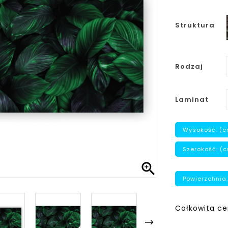
Struktura
Rodzaj
Laminat
Wysokość: (c
Szerokość: (

Powierzchnia:
Całkowita ce