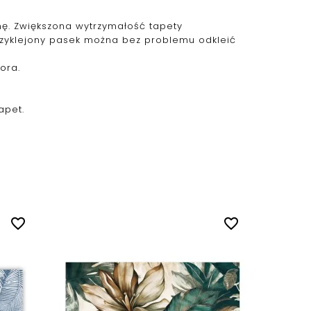
ianę. Zwiększona wytrzymałość tapety
przyklejony pasek można bez problemu odkleić
ora.
apet.
favorite_border
favorite_border
Fotota
na.....
Cena
60,00 