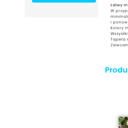
Łatwy m
W przypa
minimal
i ponow
Kolory 
Wszystk
Tapeta 
Zalecam
Produk