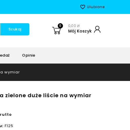
favorite_border
Ulubione
0
0,00 zł
Szukaj
Mój Koszyk
edaż
Opinie
na wymiar
a zielone duże liście na wymiar
rutto
u:
F125