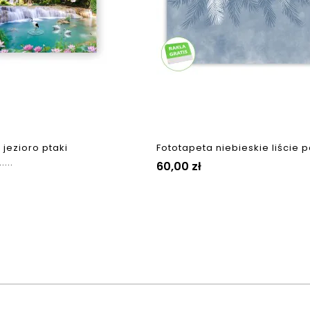
 jezioro ptaki
Fototapeta niebieskie liście pa
...
Cena
60,00 zł