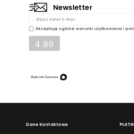
Newsletter
Akceptuję ogólne warunki użytkowania i pol
4.89
Opinie, z których została wyliczona średnia, są w
klientów, którzy dokonali zakupu w sklepie.
Dane Kontaktowe
PŁATN