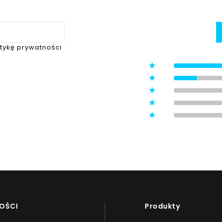
itykę prywatności
5
4
3
ystawione przez zweryfikowanych
2
1
OŚCI
Produkty