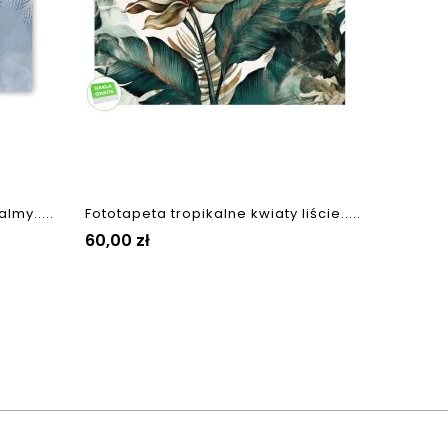
lmy.....
Fototapeta tropikalne kwiaty liście.....
Cena
60,00 zł