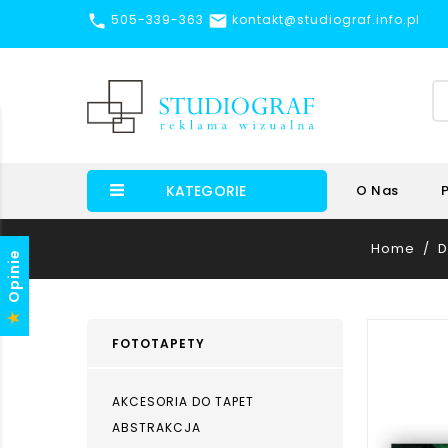


505-339-363
kontakt@studiograf.info.pl
KATEGORIE
O Nas
Home
D
Opinie
FOTOTAPETY
AKCESORIA DO TAPET
ABSTRAKCJA