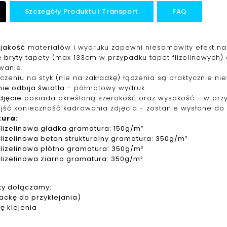
Szczegóły Produktu I Transport
FAQ
jakość
materiałów i wydruku zapewni niesamowity efekt na 
 bryty
tapety (max 133cm w przypadku tapet f
lizelinowych
)
wanie.
ączeniu na styk (nie na zakładkę) łączenia są praktycznie ni
ie odbija światła
- półmatowy wydruk.
djęcie
posiada określoną szerokość oraz wysokość - w pr
jść konieczność kadrowania zdjęcia - zostanie wysłane do 
tura
:
f
lizelinowa
gładka gramatura: 150g/m²
f
lizelinowa
beton strukturalny gramatura: 350g/m²
f
lizelinowa
płótno gramatura: 350g/m²
f
lizelinowa
ziarno gramatura: 350g/m²
ty dołączamy:
packę do przyklejania)
ję klejenia