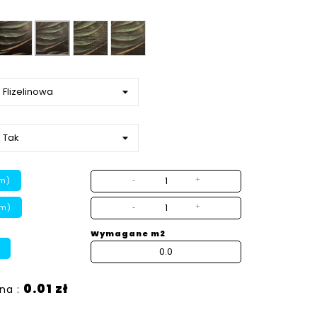
Gładka
Płótno
Beton
Ziarno
strukturalny
m)
-
+
cm)
-
+
Wymagane m2
0.01 zł
na :