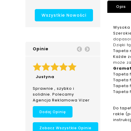
Opis
Wszystkie Nowości
Wysoka 
Szerokie
dopaso
Dzięki ł
Opinie
Prev
Next
Tapeta n
Każde z
może za
Grama
Tapeta
Justyna
Tapeta
Tapeta
Sprawnie , szybko i
Tapeta
solidnie. Polecamy
Agencja Reklamowa Vizer
Do tape
Dodaj Opinię
rakle (
instrukc
Zobacz Wszystkie Opinie