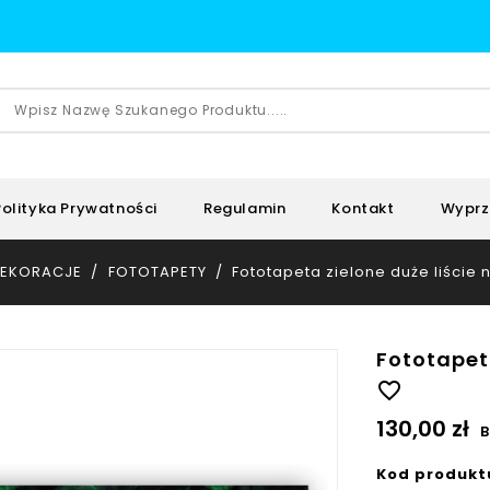
Polityka Prywatności
Regulamin
Kontakt
Wyprz
EKORACJE
FOTOTAPETY
Fototapeta zielone duże liście 
Fototapet
favorite_border
130,00 zł
B
Kod produkt