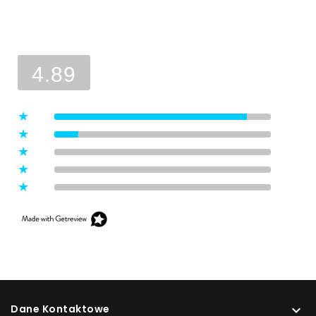
Ocena sklepu
Opinie, z których została wyliczona
średnia, są wystawione przez
4.89
zweryfikowanych klientów, którzy
dokonali zakupu w sklepie.
5
(8)
4
(1)
3
(0)
2
(0)
1
(0)
Dane Kontaktowe
