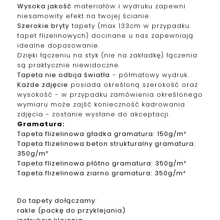
Wysoka jakość
materiałów i wydruku zapewni
niesamowity efekt na twojej ścianie.
Szerokie bryty
tapety (max 133cm w przypadku
tapet f
lizelinowych
) docinane u nas zapewniają
idealne dopasowanie.
Dzięki łączeniu na styk (nie na zakładkę) łączenia
są praktycznie niewidoczne.
Tapeta nie odbija światła
- półmatowy wydruk.
Każde zdjęcie
posiada określoną szerokość oraz
wysokość - w przypadku zamówienia określonego
wymiaru może zajść konieczność kadrowania
zdjęcia - zostanie wysłane do akceptacji.
Gramatura
:
Tapeta
f
lizelinowa
gładka gramatura: 150g/m²
Tapeta
f
lizelinowa
beton strukturalny gramatura:
350g/m²
Tapeta
f
lizelinowa
płótno gramatura: 350g/m²
Tapeta
f
lizelinowa
ziarno gramatura: 350g/m²
Do tapety dołączamy:
rakle (packę do przyklejania)