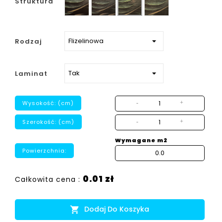
Struktura
strukturalny
Rodzaj
Laminat
Wysokość: (cm)
-
+
Szerokość: (cm)
-
+
Wymagane m2
Powierzchnia:
0.01 zł
Całkowita cena :
Dodaj Do Koszyka
