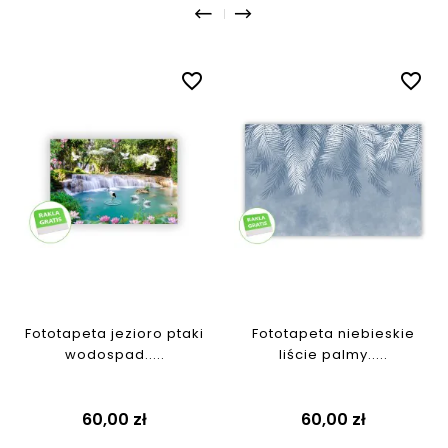
favorite_border
favorite_border
Fototapeta jezioro ptaki
Fototapeta niebieskie
wodospad.....
liście palmy.....
Cena
Cena
60,00 zł
60,00 zł