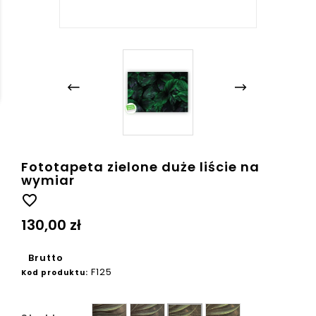
Fototapeta zielone duże liście na
wymiar
favorite_border
130,00 zł
Brutto
F125
Kod produktu:
Gładka
Ziarno
Beton
Płótno