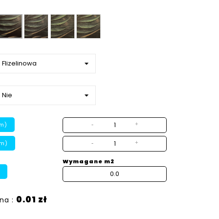
Ziarno
Płótno
Beton
Gładka
strukturalny
m)
-
+
cm)
-
+
Wymagane m2
0.01 zł
na :