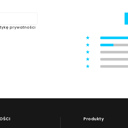
itykę prywatności
5
4
3
ystawione przez zweryfikowanych
2
1
OŚCI
Produkty