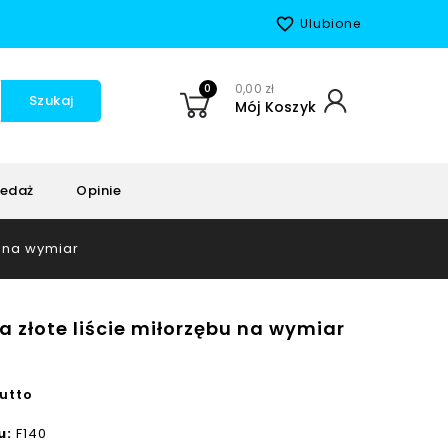
favorite_border
Ulubione
0
0,00 zł
Szukaj
Mój Koszyk
edaż
Opinie
u na wymiar
a złote liście miłorzębu na wymiar
utto
u:
F140