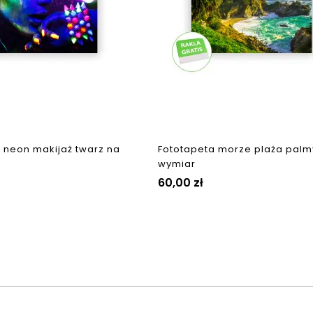
 neon makijaż twarz na
Fototapeta morze plaża palm
wymiar
Cena
60,00 zł