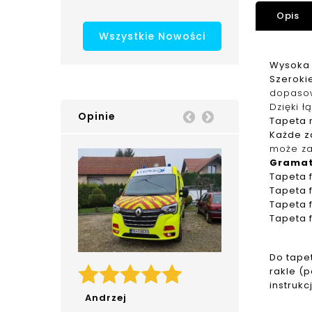
Opis
Wszystkie Nowości
Wysoka 
Szerokie
dopaso
Dzięki ł
Opinie
Prev
Next
Tapeta n
Każde z
może za
Grama
Tapeta
Tapeta
Tapeta
Tapeta
Do tape
rakle (
instrukc
Andrzej