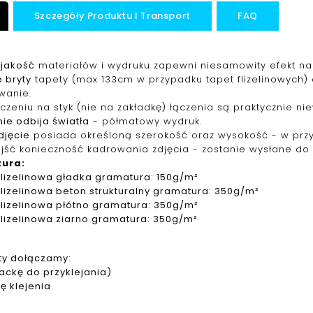
Szczegóły Produktu I Transport
FAQ
jakość
materiałów i wydruku zapewni niesamowity efekt na 
 bryty
tapety (max 133cm w przypadku tapet f
lizelinowych
)
wanie.
ączeniu na styk (nie na zakładkę) łączenia są praktycznie ni
ie odbija światła
- półmatowy wydruk.
djęcie
posiada określoną szerokość oraz wysokość - w pr
jść konieczność kadrowania zdjęcia - zostanie wysłane do 
tura
:
f
lizelinowa
gładka gramatura: 150g/m²
f
lizelinowa
beton strukturalny gramatura: 350g/m²
f
lizelinowa
płótno gramatura: 350g/m²
f
lizelinowa
ziarno gramatura: 350g/m²
ty dołączamy:
packę do przyklejania)
ję klejenia