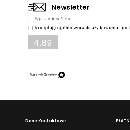
Newsletter
Akceptuję ogólne warunki użytkowania i pol
4.89
Opinie, z których została wyliczona średnia, są w
klientów, którzy dokonali zakupu w sklepie.
Dane Kontaktowe
PŁATN