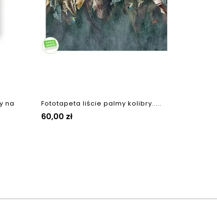
y na
Fototapeta liście palmy kolibry.....
Cena
60,00 zł