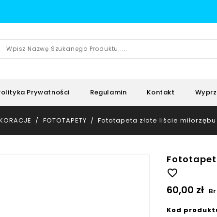
Polityka Prywatności
Regulamin
Kontakt
Wyprz
KORACJE
FOTOTAPETY
Fototapeta złote liście miłorzęb
Fototapet
favorite_border
60,00 zł
Br
Kod produkt