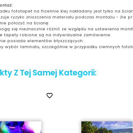
ontaż:
dku fototapet na flizelinie klej nakładany jest tylko na śc
izuje ryzyko zniszczenia materiału podczas montażu - źle 
nie położyć na ścianę.
mogą się nieznacznie różnić ze względu na ustawienia monit
ie tapety robione są na indywidualne zamówienie.
nie posiada elementów błyszczących.
y wybór laminatu, szczególnie w przypadku ciemnych fotot
ty Z Tej Samej Kategorii:
favorite_border