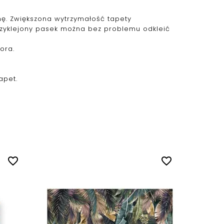
ianę. Zwiększona wytrzymałość tapety
przyklejony pasek można bez problemu odkleić
ora.
apet.
favorite_border
favorite_border
Fototap
wymiar
Cena
60,00 