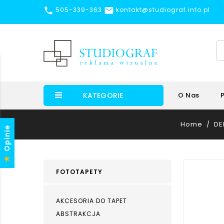


505-339-363
kontakt@studiograf.info.pl
KATEGORIE
O Nas
Home
DE
Opinie
FOTOTAPETY
AKCESORIA DO TAPET
ABSTRAKCJA