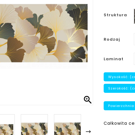
Struktura
Rodzaj
Laminat
Wysokość: (c
Szerokość: (

Powierzchnia:
Całkowita ce