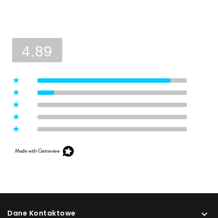
Ocena sklepu
Opinie, z których została wyliczona
średnia, są wystawione przez
4.89
zweryfikowanych klientów, którzy
dokonali zakupu w sklepie.
5
(8)
4
(1)
3
(0)
2
(0)
1
(0)
Dane Kontaktowe
