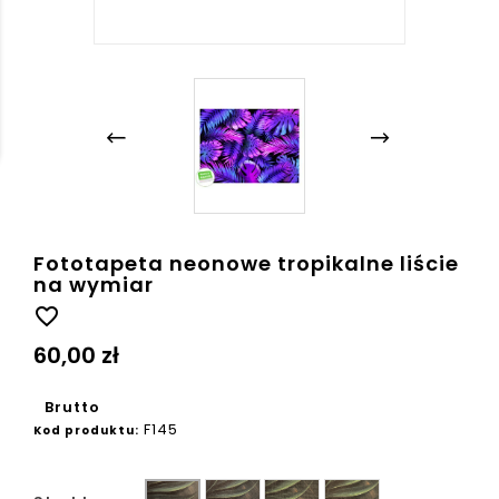
Fototapeta neonowe tropikalne liście
na wymiar
favorite_border
60,00 zł
Brutto
F145
Kod produktu:
Ziarno
Płótno
Beton
Gładka