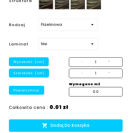
Struktura
strukturalny
Rodzaj
Laminat
Wysokość: (cm)
-
+
Szerokość: (cm)
-
+
Wymagane m2
Powierzchnia:
0.01 zł
Całkowita cena :
Dodaj Do Koszyka
