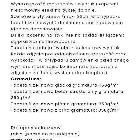
Wysoka jakość
materiałów i wydruku zapewni
niesamowity efekt na twojej ścianie.
Szerokie bryty
tapety (max 133cm w przypadku
tapet f
lizelinowych
) docinane u nas zapewniają
idealne dopasowanie.
Dzięki łączeniu na styk (nie na zakładkę) łączenia
są praktycznie niewidoczne.
Tapeta nie odbija światła
- półmatowy wydruk.
Każde zdjęcie
posiada określoną szerokość oraz
wysokość - w przypadku zamówienia określonego
wymiaru może zajść konieczność kadrowania
zdjęcia - zostanie wysłane do akceptacji.
Gramatura
:
Tapeta
f
lizelinowa
gładka gramatura: 150g/m²
Tapeta
f
lizelinowa
beton strukturalny gramatura:
350g/m²
Tapeta
f
lizelinowa
płótno gramatura: 350g/m²
Tapeta
f
lizelinowa
ziarno gramatura: 350g/m²
Do tapety dołączamy:
rakle (packę do przyklejania)