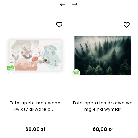
favorite_border
favorite_border
Fototapeta malowane
Fototapeta las drzewa we
kwiaty akwarela.....
mgle na wymiar
Cena
Cena
60,00 zł
60,00 zł