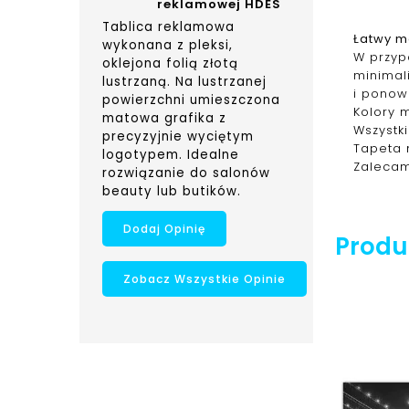
reklamowej HDES
Tablica reklamowa
Łatwy m
wykonana z pleksi,
W przypa
oklejona folią złotą
minimal
lustrzaną. Na lustrzanej
i ponow
powierzchni umieszczona
Kolory 
matowa grafika z
Wszystk
precyzyjnie wyciętym
Tapeta 
logotypem. Idealne
Zalecam
rozwiązanie do salonów
beauty lub butików.
Dodaj Opinię
Produk
Zobacz Wszystkie Opinie