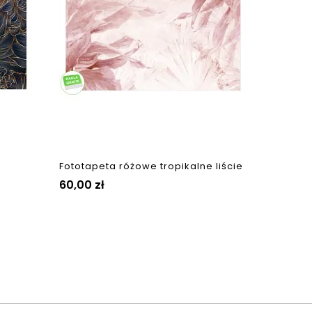
wymiar
Cena
60,00 
Fototapeta różowe tropikalne liście
Cena
60,00 zł