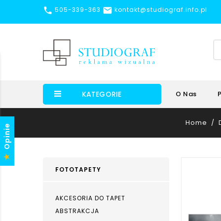


505-339-363
kontakt@studiograf.info.pl
KATEGORIE
O Nas
Home
Opinie
FOTOTAPETY
AKCESORIA DO TAPET
ABSTRAKCJA