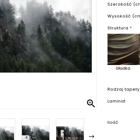
Szerokość (c
Wysokość (c
Struktura
*
Gładka
Rodzaj tapety

Laminat
Ilość