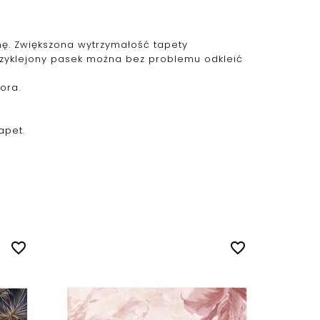
ianę. Zwiększona wytrzymałość tapety
przyklejony pasek można bez problemu odkleić
ora.
apet.
favorite_border
favorite_border
Fototap