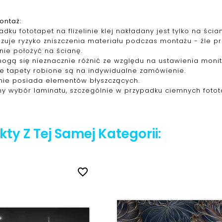
ontaż:
dku fototapet na flizelinie klej nakładany jest tylko na śc
izuje ryzyko zniszczenia materiału podczas montażu - źle 
nie położyć na ścianę.
mogą się nieznacznie różnić ze względu na ustawienia monit
ie tapety robione są na indywidualne zamówienie.
nie posiada elementów błyszczących.
y wybór laminatu, szczególnie w przypadku ciemnych fotot
ty Z Tej Samej Kategorii:
favorite_border