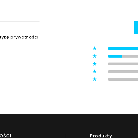
itykę prywatności
5
4
3
ystawione przez zweryfikowanych
2
1
OŚCI
Produkty