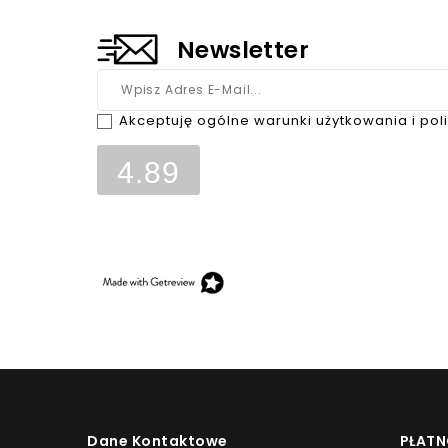
Newsletter
Akceptuję ogólne warunki użytkowania i pol
4.89
Opinie, z których została wyliczona średnia, są w
klientów, którzy dokonali zakupu w sklepie.
Dane Kontaktowe
PŁATN