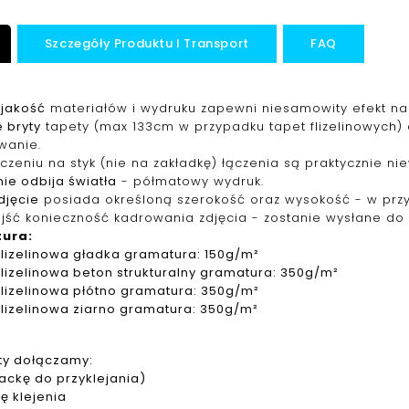
Szczegóły Produktu I Transport
FAQ
jakość
materiałów i wydruku zapewni niesamowity efekt na 
 bryty
tapety (max 133cm w przypadku tapet f
lizelinowych
)
wanie.
ączeniu na styk (nie na zakładkę) łączenia są praktycznie ni
ie odbija światła
- półmatowy wydruk.
djęcie
posiada określoną szerokość oraz wysokość - w pr
jść konieczność kadrowania zdjęcia - zostanie wysłane do 
tura
:
f
lizelinowa
gładka gramatura: 150g/m²
f
lizelinowa
beton strukturalny gramatura: 350g/m²
f
lizelinowa
płótno gramatura: 350g/m²
f
lizelinowa
ziarno gramatura: 350g/m²
ty dołączamy:
packę do przyklejania)
ję klejenia