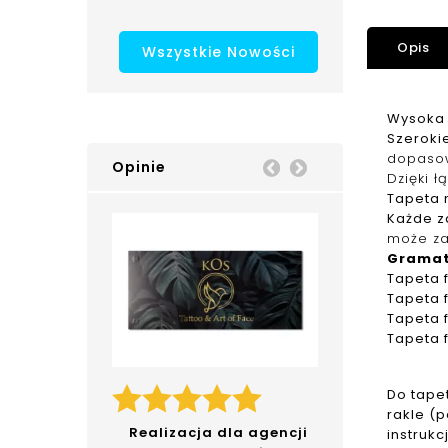
Opis
Wszystkie Nowości
Wysoka 
Szerokie
dopaso
Opinie
Prev
Next
Dzięki ł
Tapeta n
Każde z
może za
Grama
Tapeta
Tapeta
Tapeta
Tapeta
Do tape
rakle (
Realizacja dla agencji
instrukc