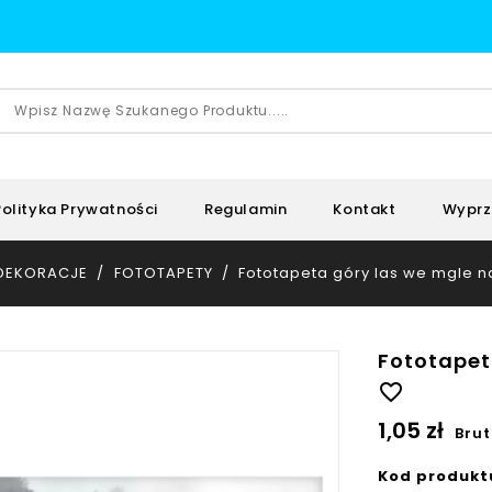
Polityka Prywatności
Regulamin
Kontakt
Wyprz
DEKORACJE
FOTOTAPETY
Fototapeta góry las we mgle n
Fototapet
favorite_border
1,05 zł
Brut
Kod produkt