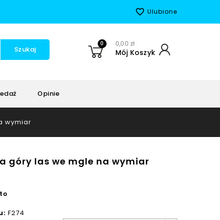
favorite_border
Ulubione
0
0,00 zł
Szukaj
Mój Koszyk
edaż
Opinie
a wymiar
a góry las we mgle na wymiar
to
u:
F274