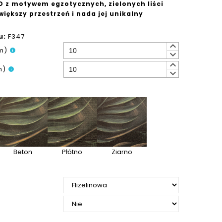
D z motywem egzotycznych, zielonych liści
iększy przestrzeń i nada jej unikalny
u:
F347
keyboard_arrow_up
m)
info
keyboard_arrow_down
keyboard_arrow_up
m)
info
keyboard_arrow_down
Beton
Płótno
Ziarno