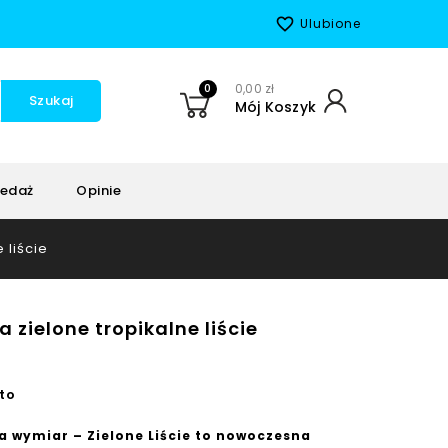
favorite_border
Ulubione
0
0,00 zł
Szukaj
Mój Koszyk
edaż
Opinie
 liście
 zielone tropikalne liście
to
a wymiar – Zielone Liście to nowoczesna