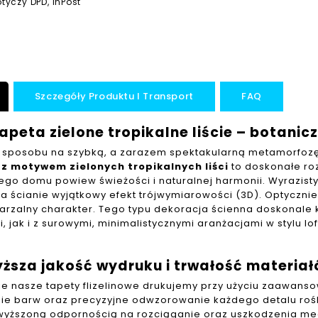
tyczy DPD, InPost
Szczegóły Produktu I Transport
FAQ
apeta zielone tropikalne liście – botani
 sposobu na szybką, a zarazem spektakularną metamorfo
z motywem zielonych tropikalnych liści
to doskonałe ro
ego domu powiew świeżości i naturalnej harmonii. Wyrazist
na ścianie wyjątkowy efekt trójwymiarowości (3D). Optycznie
arzalny charakter. Tego typu dekoracja ścienna doskonale
, jak i z surowymi, minimalistycznymi aranżacjami w stylu 
ższa jakość wydruku i trwałość materiał
ie nasze tapety flizelinowe drukujemy przy użyciu zaawanso
ie barw oraz precyzyjne odwzorowanie każdego detalu roślin
wyższoną odpornością na rozciąganie oraz uszkodzenia me