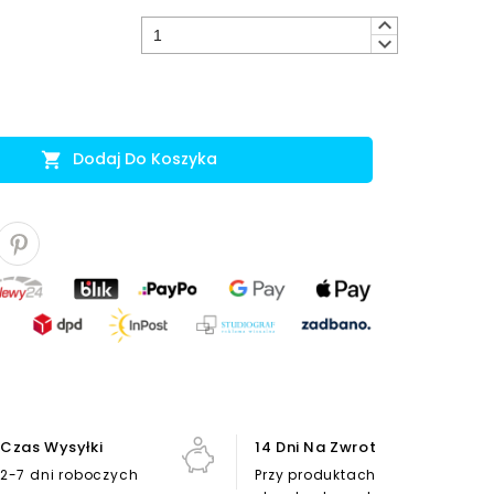
keyboard_arrow_up
keyboard_arrow_down
Dodaj Do Koszyka

Czas Wysyłki
14 Dni Na Zwrot
2-7 dni roboczych
Przy produktach