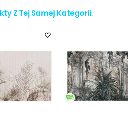
ty Z Tej Samej Kategorii:
favorite_border