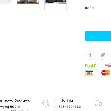
Ilość
armowa Dostawa
Infolinia
wyżej 500 zł
505-339-363