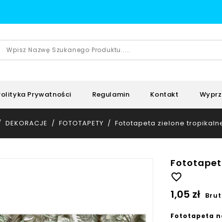
Polityka Prywatności
Regulamin
Kontakt
Wyprz
DEKORACJE
FOTOTAPETY
Fototapeta zielone tropikalne
Fototapeta
favorite_border
1,05 zł
Brut
Fototapeta n