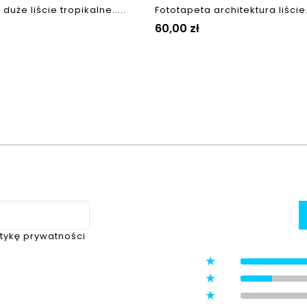
duże liście tropikalne.....
Fototapeta architektura liście..
Cena
60,00 zł
itykę prywatności
5
4
3
ystawione przez zweryfikowanych