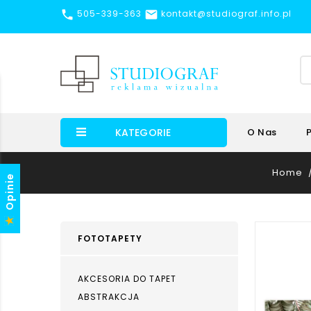


505-339-363
kontakt@studiograf.info.pl
KATEGORIE
O Nas
Home
Opinie
FOTOTAPETY
AKCESORIA DO TAPET
ABSTRAKCJA