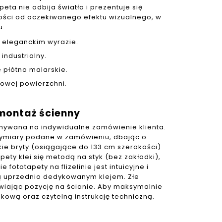
ta nie odbija światła i prezentuje się
ości od oczekiwanego efektu wizualnego, w
u:
o eleganckim wyrazie.
industrialny.
 płótno malarskie.
skowej powierzchni.
montaż ścienny
onywana na indywidualne zamówienie klienta.
wymiary podane w zamówieniu, dbając o
ie bryty (osiągające do 133 cm szerokości)
ty klei się metodą na styk (bez zakładki),
ototapety na flizelinie jest intuicyjne i
tą uprzednio dedykowanym klejem. Złe
wiając pozycję na ścianie. Aby maksymalnie
skową oraz czytelną instrukcję techniczną.