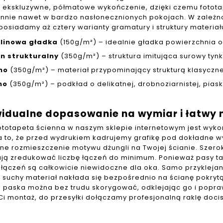
 ekskluzywne, półmatowe wykończenie, dzięki czemu fototape
nnie nawet w bardzo nasłonecznionych pokojach. W zależn
posiadamy aż cztery warianty gramatury i struktury materiał
elinowa gładka
(150g/m²) – idealnie gładka powierzchnia 
n strukturalny
(350g/m²) – struktura imitująca surowy tynk 
no
(350g/m²) – materiał przypominający strukturą klasyczne
no
(350g/m²) – podkład o delikatnej, drobnoziarnistej, pia
idualne dopasowanie na wymiar i łatwy 
ototapeta ścienna w naszym sklepie internetowym jest wyk
 to, że przed wydrukiem kadrujemy grafikę pod dokładne 
ne rozmieszczenie motywu dżungli na Twojej ścianie. Szerok
ją zredukować liczbę łączeń do minimum. Ponieważ pasy tape
łączeń są całkowicie niewidoczne dla oka. Samo przyklejanie f
– suchy materiał nakłada się bezpośrednio na ścianę pokry
e paska można bez trudu skorygować, odklejając go i popra
 Ci montaż, do przesyłki dołączamy profesjonalną raklę doci