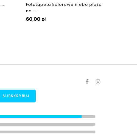
...
Fototapeta kolorowe niebo plaża
na.....
Cena
60,00 zł
Ocena sklepu
(8)
(1)
(0)